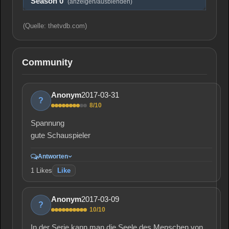
Season 0
(anzeigen/ausblenden)
(Quelle: thetvdb.com)
Community
2017-03-31
Anonym
?
8/10
Spannung
gute Schauspieler
Antworten
1
Likes
Like
2017-03-09
Anonym
?
10/10
In der Serie kann man die Seele des Menschen von