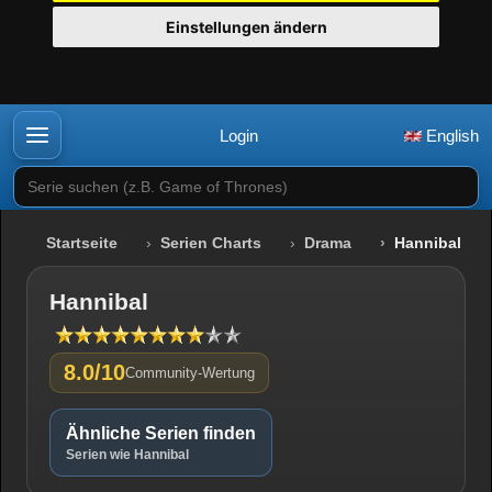
Einstellungen ändern
Login
English
Serie suchen (z.B. Game of Thrones)
Startseite
Serien Charts
Drama
Hannibal
Hannibal
8.0/10
Community-Wertung
Ähnliche Serien finden
Serien wie Hannibal