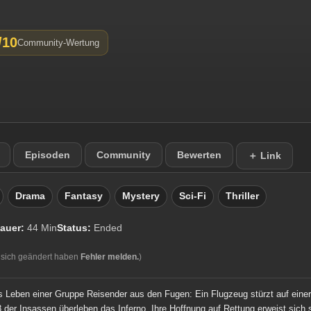
/10
Community-Wertung
Episoden
Community
Bewerten
＋ Link
Drama
Fantasy
Mystery
Sci-Fi
Thriller
auer:
44 Min
Status:
Ended
 sich geändert haben
Fehler melden.
)
s Leben einer Gruppe Reisender aus den Fugen: Ein Flugzeug stürzt auf eine
 der Insassen überleben das Inferno. Ihre Hoffnung auf Rettung erweist sich sc