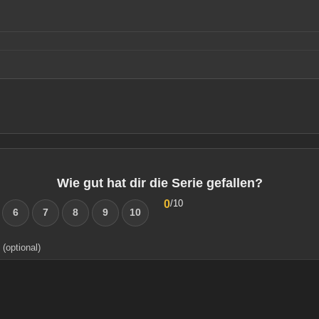
Wie gut hat dir die Serie gefallen?
0
/10
6
7
8
9
10
(optional)