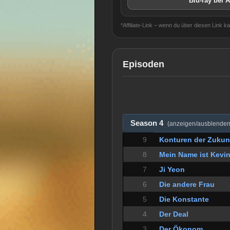
Blu-ray bei 
*Affiliate-Link – wenn du über diesen Link k
Episoden
Season 4
(anzeigen/ausblenden
9
Konturen der Zukun
8
Mein Name ist Kevi
7
Ji Yeon
6
Die andere Frau
5
Die Konstante
4
Der Deal
3
Der Ökonom