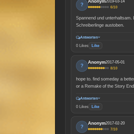
Anonym
2019-03-14
?
6/10
Spannend und unterhaltsam. Le
Schreiberlinge austoben.
Antworten
0
Likes
Like
Anonym
2017-05-01
?
8/10
hope to. find someday a bette
or a Remake of the Story End
Antworten
0
Likes
Like
Anonym
2017-02-20
?
7/10