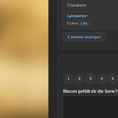
Charaktere
Antworten
0
Likes
Like
2 weitere anzeigen
1
2
3
4
5
Warum gefällt dir die Serie?