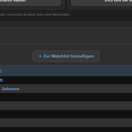
Amazon kaufen
DVD Box bei 
aufst, unterstützt du diese Seite ohne Mehrkosten.
＋ Zur Watchlist hinzufügen
)
ft
n Johnson