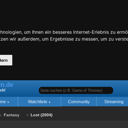
nologien, um Ihnen ein besseres Internet-Erlebnis zu ermö
utzen wir außerdem, um Ergebnisse zu messen, um zu ver
dern
n.de
Serie suchen (z.B. Game of Thrones)
ich!
lme
Watchliste
Community
Streaming
Fantasy
Lost (2004)