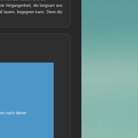
nkle Vergangenheit, die langsam ans
all lauern, begegnen kann. Denn die
rst nach deiner