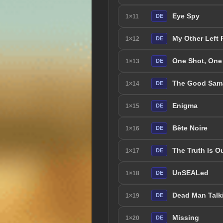
Eye Spy
1×11
DE
My Other Left 
1×12
DE
One Shot, One 
1×13
DE
The Good Sama
1×14
DE
Enigma
1×15
DE
Bête Noire
1×16
DE
The Truth Is O
1×17
DE
UnSEALed
1×18
DE
Dead Man Talk
1×19
DE
Missing
1×20
DE