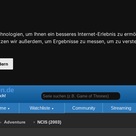
nologien, um Ihnen ein besseres Internet-Erlebnis zu ermö
utzen wir außerdem, um Ergebnisse zu messen, um zu ver
dern
n.de
Serie suchen (z.B. Game of Thrones)
ich!
lme
Watchliste
Community
Streaming
Adventure
NCIS (2003)