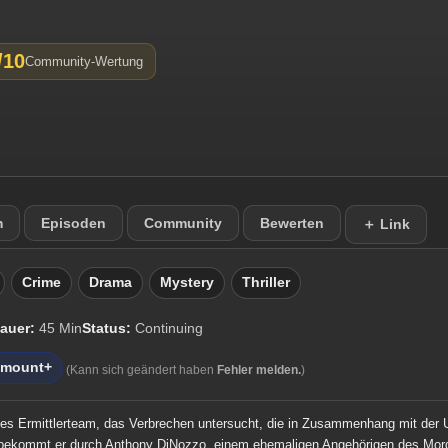
/10
Community-Wertung
m
Episoden
Community
Bewerten
＋ Link
Crime
Drama
Mystery
Thriller
auer:
45 Min
Status:
Continuing
amount+
(Kann sich geändert haben
Fehler melden.
)
elles Ermittlerteam, das Verbrechen untersucht, die in Zusammenhang mit der
bekommt er durch Anthony DiNozzo, einem ehemaligen Angehörigen des Mordd