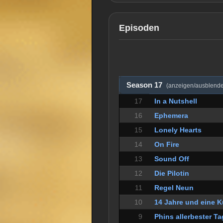
Episoden
Season 17
(anzeigen/ausblend
17
In a Nutshell
16
Ephemera
15
Lonely Hearts
14
On Fire
13
Sound Off
12
Die Pilotin
11
Regel Neun
10
14 Jahre und eine K
9
Phins allerbester Ta