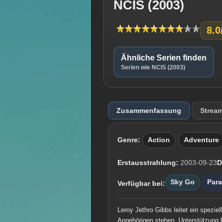
NCIS (2003)
8.0
Ähnliche Serien finden
Serien wie NCIS (2003)
Zusammenfassung
Strea
Genre:
Action
Adventure
Erstausstrahlung:
2003-09-23
D
Sky Go
Par
Verfügbar bei:
Leroy Jethro Gibbs leitet ein spezi
Angehörigen stehen. Unterstützung 