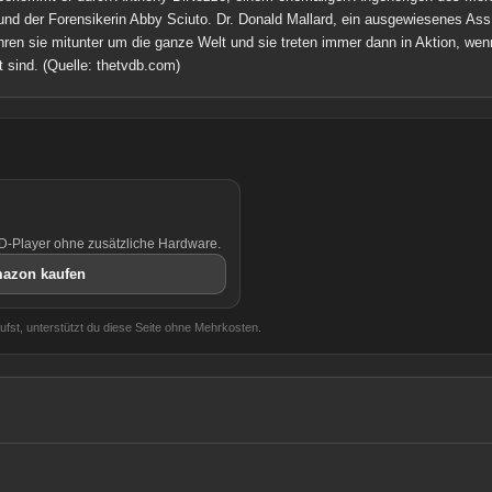
und der Forensikerin Abby Sciuto. Dr. Donald Mallard, ein ausgewiesenes As
ren sie mitunter um die ganze Welt und sie treten immer dann in Aktion, wenn
 sind.
(Quelle: thetvdb.com)
VD-Player ohne zusätzliche Hardware.
azon kaufen
aufst, unterstützt du diese Seite ohne Mehrkosten.