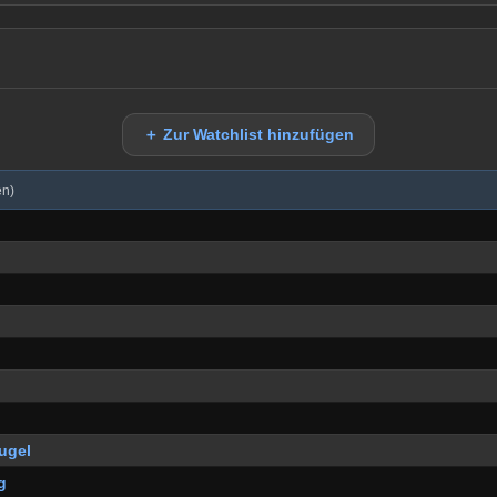
＋ Zur Watchlist hinzufügen
en)
ugel
g