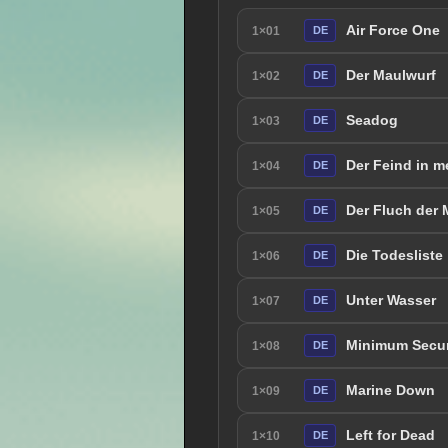
Air Force One
1×01
DE
Der Maulwurf
1×02
DE
Seadog
1×03
DE
Der Feind in m
1×04
DE
Der Fluch der
1×05
DE
Die Todesliste
1×06
DE
Unter Wasser
1×07
DE
Minimum Secur
1×08
DE
Marine Down
1×09
DE
Left for Dead
1×10
DE