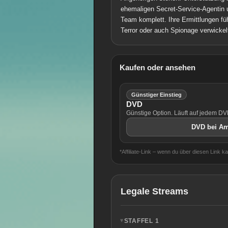
ehemaligen Secret-Service-Agentin 
Team komplett. Ihre Ermittlungen füh
Terror oder auch Spionage verwickelt
Kaufen oder ansehen
Günstiger Einstieg
DVD
Günstige Option. Läuft auf jedem D
DVD bei Am
*Affiliate-Link – wenn du über diesen Link k
Legale Streams
STAFFEL 1