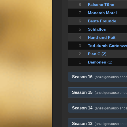
8
Falsche Töne
7
Monarch Motel
6
Beste Freunde
5
Schlaflos
4
Hand und Fuß
3
Tod durch Gartenzw
2
Plan C (2)
1
Dämonen (1)
Season 16
(anzeigen/ausblend
Season 15
(anzeigen/ausblend
Season 14
(anzeigen/ausblend
Season 13
(anzeigen/ausblend