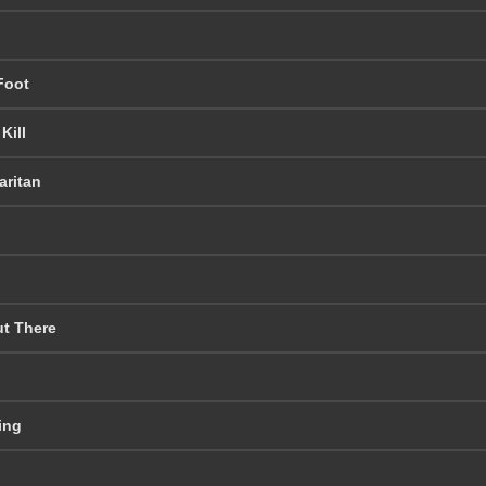
Foot
Kill
ritan
ut There
ing