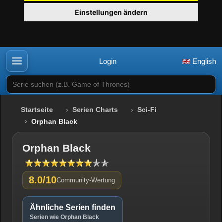
Einstellungen ändern
Login
English
Serie suchen (z.B. Game of Thrones)
Startseite
Serien Charts
Sci-Fi
Orphan Black
Orphan Black
8.0/10
Community-Wertung
Ähnliche Serien finden
Serien wie Orphan Black