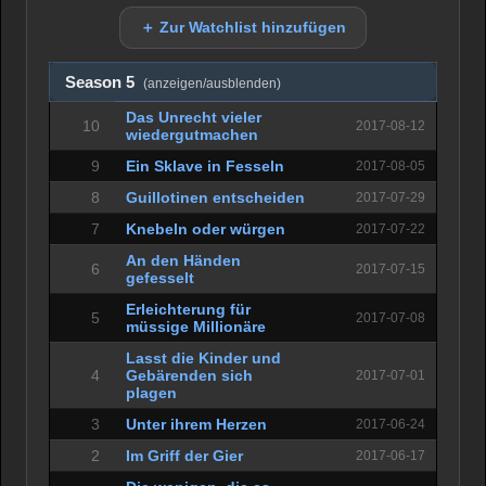
＋ Zur Watchlist hinzufügen
Season 5
(anzeigen/ausblenden)
Das Unrecht vieler
10
2017-08-12
wiedergutmachen
9
Ein Sklave in Fesseln
2017-08-05
8
Guillotinen entscheiden
2017-07-29
7
Knebeln oder würgen
2017-07-22
An den Händen
6
2017-07-15
gefesselt
Erleichterung für
5
2017-07-08
müssige Millionäre
Lasst die Kinder und
4
Gebärenden sich
2017-07-01
plagen
3
Unter ihrem Herzen
2017-06-24
2
Im Griff der Gier
2017-06-17