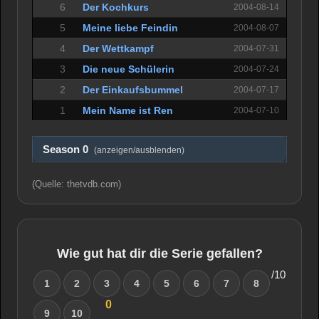
6
Der Kochkurs
2004-08-14
5
Meine liebe Feindin
2004-08-07
4
Der Wettkampf
2004-07-31
3
Die neue Schülerin
2004-07-24
2
Der Einkaufsbummel
2004-07-17
1
Mein Name ist Ren
2004-07-10
Season 0
(anzeigen/ausblenden)
(Quelle: thetvdb.com)
Wie gut hat dir die Serie gefallen?
/10
1
2
3
4
5
6
7
8
0
9
10