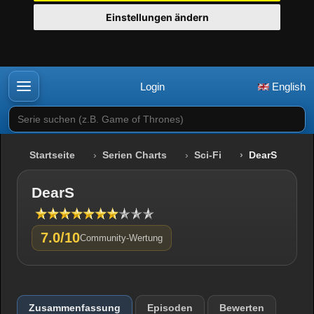
Einstellungen ändern
Login
English
Serie suchen (z.B. Game of Thrones)
Startseite
Serien Charts
Sci-Fi
DearS
DearS
7.0/10
Community-Wertung
Zusammenfassung
Episoden
Bewerten