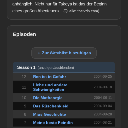
anhänglich. Nicht nur für Takeya ist das der Beginn
eines großen Abenteuers...
(Quelle: thetvdb.com)
Episoden
＋ Zur Watchlist hinzufügen
Season 1
(anzeigen/ausblenden)
12
Ren ist in Gefahr
2004-09-25
Liebe und andere
11
2004-09-18
Schwierigkeiten
10
Die Matheorgie
2004-09-11
9
Das Rüschenkleid
2004-09-04
8
Mius Geschichte
2004-08-28
7
Meine beste Feindin
2004-08-21