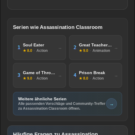
Serien wie Assassination Classroom
Soul Eater
Great Teacher Onizuka (GTO)
1
2
★ 8.0
·
Action
★ 9.0
·
Animation
Game of Thrones
Prison Break
3
4
★ 9.0
·
Action
★ 8.0
·
Action
Weitere ähnliche Serien
→
Alle passenden Vorschläge und Community-Treffer
zu Assassination Classroom öffnen.
Häufige Fragen zu Assassination