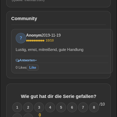
Community
2019-11-19
Anonym
?
10/10
Lustig, ernst, mitreißend, gute Handlung
Antworten
0
Likes
Like
Wie gut hat dir die Serie gefallen?
/10
1
2
3
4
5
6
7
8
0