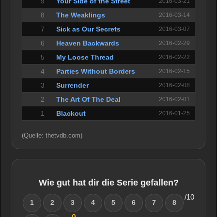
9
Your Side of the Street
2016-03-21
8
The Weaklings
2016-03-14
7
Sick as Our Secrets
2016-03-07
6
Heaven Backwards
2016-02-29
5
My Loose Thread
2016-02-22
4
Parties Without Borders
2016-02-15
3
Surrender
2016-02-08
2
The Art Of The Deal
2016-02-01
1
Blackout
2016-01-25
(Quelle: thetvdb.com)
Wie gut hat dir die Serie gefallen?
/10
1
2
3
4
5
6
7
8