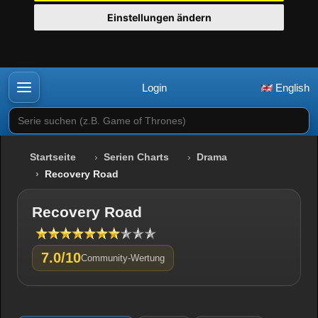
Einstellungen ändern
Login
English
Serie suchen (z.B. Game of Thrones)
Startseite
Serien Charts
Drama
Recovery Road
Recovery Road
7.0/10
Community-Wertung