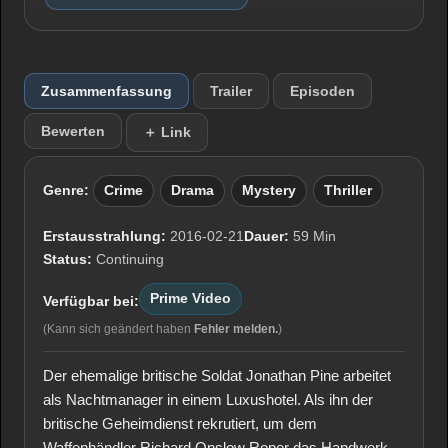
Zusammenfassung
Trailer
Episoden
Bewerten
＋ Link
Genre:
Crime
Drama
Mystery
Thriller
Erstausstrahlung:
2016-02-21
Dauer:
59 Min
Status:
Continuing
Prime Video
Verfügbar bei:
(Kann sich geändert haben
Fehler melden.
)
Der ehemalige britische Soldat Jonathan Pine arbeitet
als Nachtmanager in einem Luxushotel. Als ihn der
britische Geheimdienst rekrutiert, um dem
Waffenhändler Richard Onslow Roper das Handwerk