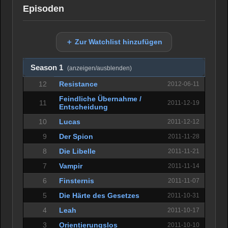
Episoden
＋ Zur Watchlist hinzufügen
Season 1
(anzeigen/ausblenden)
12
Resistance
2012-06-11
Feindliche Übernahme /
11
2011-12-19
Entscheidung
10
Lucas
2011-12-12
9
Der Spion
2011-11-28
8
Die Libelle
2011-11-21
7
Vampir
2011-11-14
6
Finsternis
2011-11-07
5
Die Härte des Gesetzes
2011-10-31
4
Leah
2011-10-17
3
Orientierungslos
2011-10-10