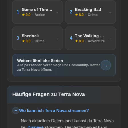
Game of Thrones
Breaking Bad
1
2
★ 9.0
·
Action
★ 8.0
·
Crime
Sherlock
The Walking Dead
3
4
★ 9.0
·
Crime
★ 8.0
·
Adventure
Weitere ähnliche Serien
→
Alle passenden Vorschläge und Community-Treffer
zu Terra Nova öffnen.
Häufige Fragen zu Terra Nova
Wo kann ich Terra Nova streamen?
Nach aktuellem Datenstand kannst du Terra Nova
bei
Disney+
streamen. Die Verfügbarkeit kann