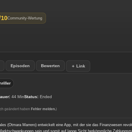
/10
Community-Wertung
Episoden
Bewerten
＋ Link
riller
auer:
44 Min
Status:
Ended
ich geändert haben
Fehler melden.
)
es (Otmara Marrero) entwickelt eine App, mit der sie das Finanzwesen revoluti
Marktschwankungen sein und somit auf lange Sicht herkömmliche Zahlungsmitt