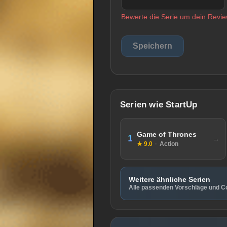
Bewerte die Serie um dein Revie
Serien wie StartUp
Game of Thrones
1
★ 9.0
·
Action
Weitere ähnliche Serien
Alle passenden Vorschläge und Co