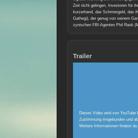
Zeit nicht gelingen, Investoren für 
kurzerhand, das Schmiergeld, das ih
Gathegi), der genug von seinem Gang
zynischen FBI-Agenten Phil Rask (M
Trailer
Dieses Video wird von YouTube b
Zustimmung eingebunden und abg
Weitere Informationen findest du