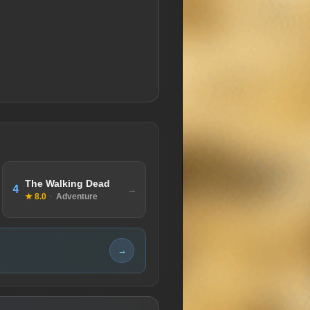
The Walking Dead
4
★ 8.0
·
Adventure
→