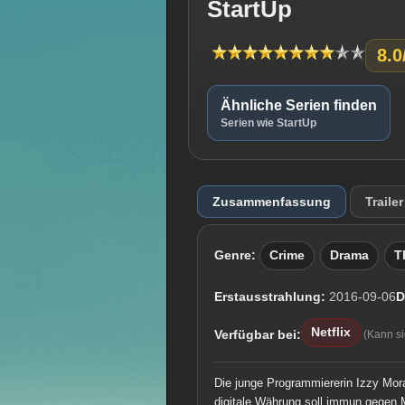
StartUp
8.0
Ähnliche Serien finden
Serien wie StartUp
Zusammenfassung
Trailer
Genre:
Crime
Drama
Th
Erstausstrahlung:
2016-09-06
D
Netflix
Verfügbar bei:
(Kann s
Die junge Programmiererin Izzy Moral
digitale Währung soll immun gegen 