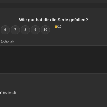
Wie gut hat dir die Serie gefallen?
0
/10
6
7
8
9
10
(optional)
?
(optional)