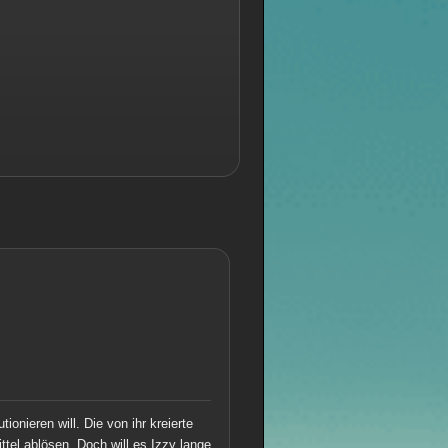
onieren will. Die von ihr kreierte
el ablösen. Doch will es Izzy lange