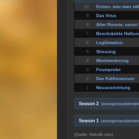
10
Ernten, was man sä
9
Das Virus
8
Alter Ronnie, neuer
7
Beschränkte Haftun
6
Legitimation
5
Streuung
4
Wertminderung
3
Feuerprobe
2
Das Kräftemessen
1
Neuausrichtung
Season 2
(anzeigen/ausblenden
Season 1
(anzeigen/ausblenden
(Quelle: thetvdb.com)