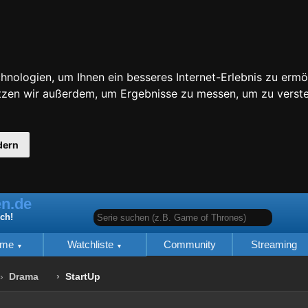
nologien, um Ihnen ein besseres Internet-Erlebnis zu ermö
utzen wir außerdem, um Ergebnisse zu messen, um zu ver
dern
n.de
Serie suchen (z.B. Game of Thrones)
ich!
lme
Watchliste
Community
Streaming
Drama
StartUp