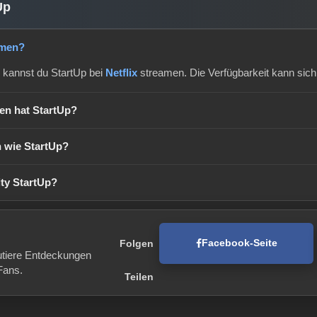
Up
amen?
 kannst du StartUp bei
Netflix
streamen. Die Verfügbarkeit kann sich
gen hat StartUp?
h wie StartUp?
ty StartUp?
Facebook-Seite
Folgen
utiere Entdeckungen
Fans.
Teilen