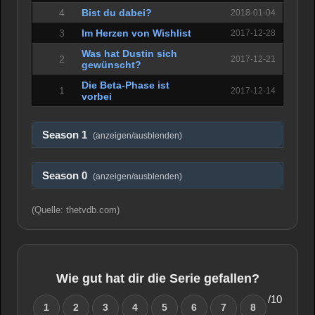
4
Bist du dabei?
2018-01-04
3
Im Herzen von Wishlist
2017-12-28
Was hat Dustin sich
2
2017-12-21
gewünscht?
Die Beta-Phase ist
1
2017-12-14
vorbei
Season 1
(anzeigen/ausblenden)
Season 0
(anzeigen/ausblenden)
(Quelle: thetvdb.com)
Wie gut hat dir die Serie gefallen?
/10
1
2
3
4
5
6
7
8