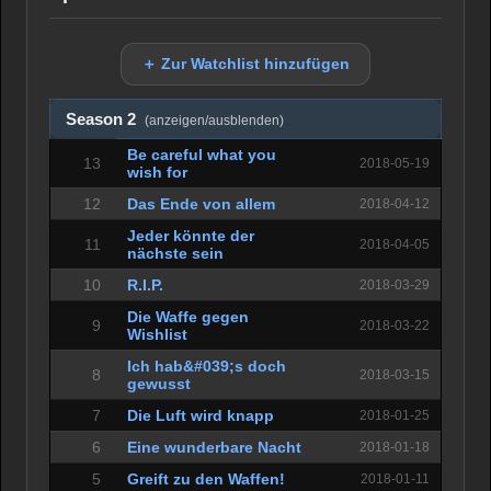
＋ Zur Watchlist hinzufügen
Season 2
(anzeigen/ausblenden)
Be careful what you
13
2018-05-19
wish for
12
Das Ende von allem
2018-04-12
Jeder könnte der
11
2018-04-05
nächste sein
10
R.I.P.
2018-03-29
Die Waffe gegen
9
2018-03-22
Wishlist
Ich hab&#039;s doch
8
2018-03-15
gewusst
7
Die Luft wird knapp
2018-01-25
6
Eine wunderbare Nacht
2018-01-18
5
Greift zu den Waffen!
2018-01-11