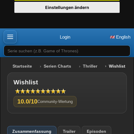
Einstellungen ändern
Login
English
Serie suchen (z.B. Game of Thrones)
Startseite
Serien Charts
Thriller
Wishlist
Wishlist
10.0/10
Community-Wertung
Zusammenfassung
Trailer
Episoden