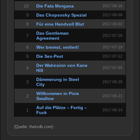
10
Die Fata Morgana
2017-08-16
9
Das Chopsocky Spezial
2017-08-09
8
Für eine Handvoll Blut
2017-08-02
Das Gentleman
7
2017-07-26
Agreement
6
Wer bremst, verliert!
2017-07-19
5
Die Sex-Pest
2017-07-12
Der Wahnsinn von Kane
4
2017-07-05
Hill
Dämmerung in Steel
3
2017-06-28
City
Willkommen in Pixie
2
2017-06-21
Swallow
Auf die Plätze – Fertig –
1
2017-06-14
Fuck
(Quelle: thetvdb.com)