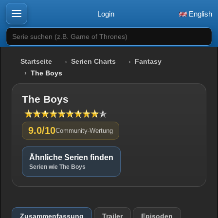
Login
English
Serie suchen (z.B. Game of Thrones)
Startseite
Serien Charts
Fantasy
The Boys
The Boys
9.0/10
Community-Wertung
Ähnliche Serien finden
Serien wie The Boys
Zusammenfassung
Trailer
Episoden