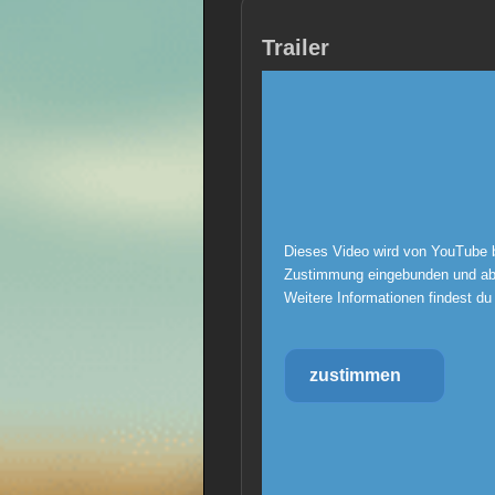
Trailer
Dieses Video wird von YouTube b
Zustimmung eingebunden und abg
Weitere Informationen findest du
zustimmen