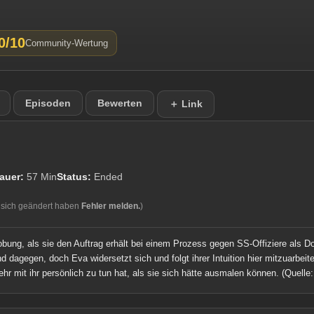
0/10
Community-Wertung
Episoden
Bewerten
＋ Link
auer:
57 Min
Status:
Ended
 sich geändert haben
Fehler melden.
)
obung, als sie den Auftrag erhält bei einem Prozess gegen SS-Offiziere als Do
ind dagegen, doch Eva widersetzt sich und folgt ihrer Intuition hier mitzuarbe
ehr mit ihr persönlich zu tun hat, als sie sich hätte ausmalen können.
(Quelle: