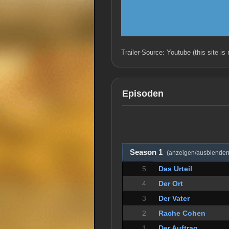
Trailer-Source: Youtube (this site is
Episoden
Season 1
(anzeigen/ausblenden
5
Das Urteil
4
Der Ort
3
Der Vater
2
Rache Cohen
1
Der Auftrag