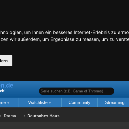
nologien, um Ihnen ein besseres Internet-Erlebnis zu ermö
utzen wir außerdem, um Ergebnisse zu messen, um zu ver
dern
n.de
Serie suchen (z.B. Game of Thrones)
ich!
lme
Watchliste
Community
Streaming
Drama
Deutsches Haus