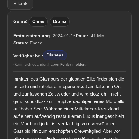
＋ Link
Genre:
Crime
Drama
Erstausstrahlung:
2024-01-16
Dauer:
41 Min
Status:
Ended
Disney+
Verfügbar bei:
(Kann sich geändert haben
Fehler melden.
)
Inmitten des Glamours der globalen Elite findet sich die
brillante und ruhelose Imogene Scott am falschen Ort
und zur falschen Zeit wieder und wird plötzlich – nicht
ganz schuldlos- zur Hauptverdächtigen eines Mordfalls
auf hoher See. Während einer Mittelmeer-Kreuzfahrt
auf einem aufwendig restaurierten Luxusliner geschieht
ein Mord und jeder ist verdächtig: vom verwöhnten
Gast bis hin zum erschöpften Crewmitglied. Aber vor
allem Imogene, die für eine kleine Racheaktion in die