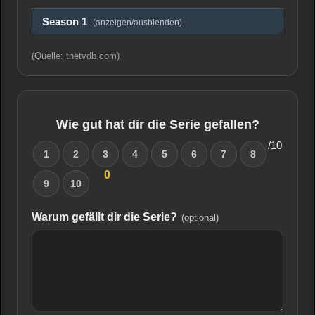
Season 1
(anzeigen/ausblenden)
(Quelle: thetvdb.com)
Wie gut hat dir die Serie gefallen?
/10
1
2
3
4
5
6
7
8
0
9
10
Warum gefällt dir die Serie?
(optional)