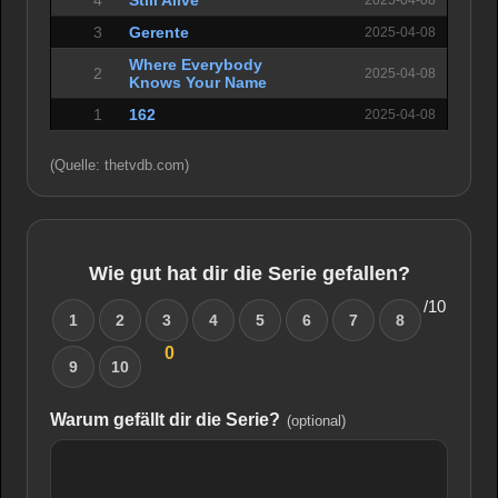
4
Still Alive
2025-04-08
3
Gerente
2025-04-08
Where Everybody
2
2025-04-08
Knows Your Name
1
162
2025-04-08
(Quelle: thetvdb.com)
Wie gut hat dir die Serie gefallen?
/10
1
2
3
4
5
6
7
8
0
9
10
Warum gefällt dir die Serie?
(optional)