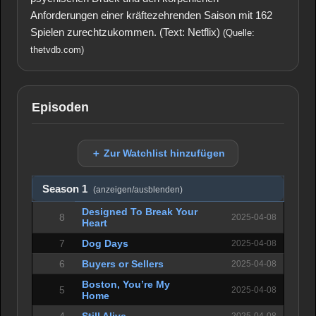
Anforderungen einer kräftezehrenden Saison mit 162
Spielen zurechtzukommen. (Text: Netflix)
(Quelle:
thetvdb.com)
Episoden
＋ Zur Watchlist hinzufügen
Season 1
(anzeigen/ausblenden)
Designed To Break Your
8
2025-04-08
Heart
7
Dog Days
2025-04-08
6
Buyers or Sellers
2025-04-08
Boston, You’re My
5
2025-04-08
Home