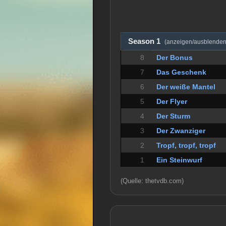
Season 1
(anzeigen/ausblenden
8
Der Bonus
7
Das Geschenk
6
Der weiße Mantel
5
Der Flyer
4
Der Sturm
3
Der Zwanziger
2
Tropf, tropf, tropf
1
Ein Steinwurf
(Quelle: thetvdb.com)