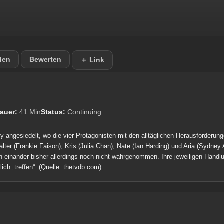
den
Bewerten
＋ Link
auer:
41 Min
Status:
Continuing
City angesiedelt, wo die vier Protagonisten mit den alltäglichen Herausforder
ter (Frankie Faison), Kris (Julia Chan), Nate (Ian Harding) und Aria (Sydne
n einander bisher allerdings noch nicht wahrgenommen. Ihre jeweiligen Handl
ich „treffen“.
(Quelle: thetvdb.com)