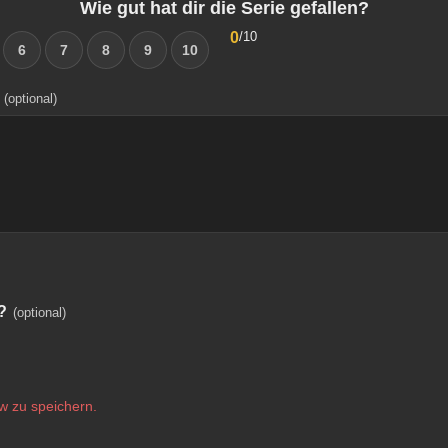
Wie gut hat dir die Serie gefallen?
0
/10
6
7
8
9
10
(optional)
?
(optional)
w zu speichern.