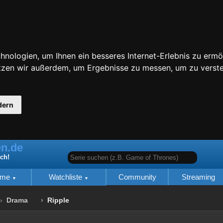
nologien, um Ihnen ein besseres Internet-Erlebnis zu ermö
utzen wir außerdem, um Ergebnisse zu messen, um zu ver
dern
n.de
Serie suchen (z.B. Game of Thrones)
ich!
lme
Watchliste
Community
Streaming
Drama
Ripple