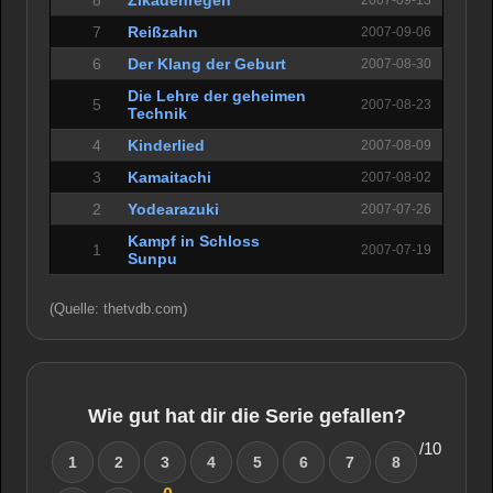
8
Zikadenregen
2007-09-13
7
Reißzahn
2007-09-06
6
Der Klang der Geburt
2007-08-30
Die Lehre der geheimen
5
2007-08-23
Technik
4
Kinderlied
2007-08-09
3
Kamaitachi
2007-08-02
2
Yodearazuki
2007-07-26
Kampf in Schloss
1
2007-07-19
Sunpu
(Quelle: thetvdb.com)
Wie gut hat dir die Serie gefallen?
/10
1
2
3
4
5
6
7
8