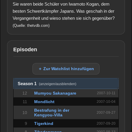
Sie waren beide Schüler von Iwamoto Kogan, dem
besten Schwertkämpfer Japans. Was geschah in der
Vergangenheit und wieso stehen sie sich gegenüber?
(Quelle: thetvdb.com)
Episoden
＋ Zur Watchlist hinzufügen
Season 1
(anzeigen/ausblenden)
12
Mumyou Sakanagare
2007-10-11
11
Mondlicht
2007-10-04
Bestrafung in der
10
2007-09-27
Kengyou-Villa
9
Tigerkind
2007-09-20