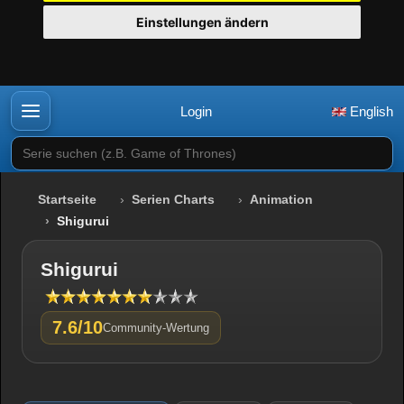
Einstellungen ändern
Login
English
Serie suchen (z.B. Game of Thrones)
Startseite
Serien Charts
Animation
Shigurui
Shigurui
7.6/10
Community-Wertung