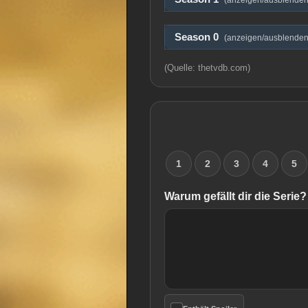
(anzeigen/ausblenden
Season 0
(anzeigen/ausblenden
(Quelle: thetvdb.com)
1
2
3
4
5
Warum gefällt dir die Serie?