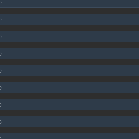
)
)
)
)
)
)
)
)