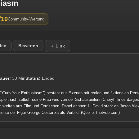
siasm
/10
Community-Wertung
den
Bewerten
＋ Link
auer:
30 Min
Status:
Ended
("Curb Your Enthusiasm") besteht aus Szenen mit realen und fiktionalen Pers
spielt sich selbst, seine Frau wird von der Schauspielerin Cheryl Hines darges
hkeiten aus Film und Fernsehen. Dabei erinnert L. David stark an Jason Ale
iente der Figur George Costanza als Vorbild.
(Quelle: thetvdb.com)