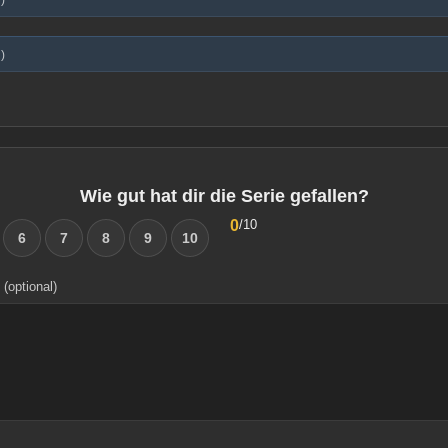
)
)
Wie gut hat dir die Serie gefallen?
0
/10
6
7
8
9
10
(optional)