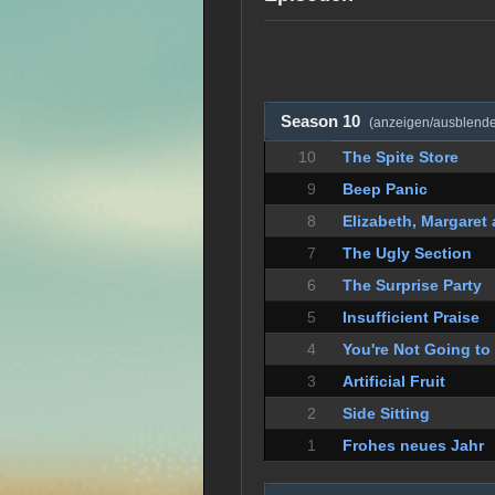
Season 10
(anzeigen/ausblend
10
The Spite Store
9
Beep Panic
8
Elizabeth, Margaret 
7
The Ugly Section
6
The Surprise Party
5
Insufficient Praise
4
You're Not Going to
3
Artificial Fruit
2
Side Sitting
1
Frohes neues Jahr