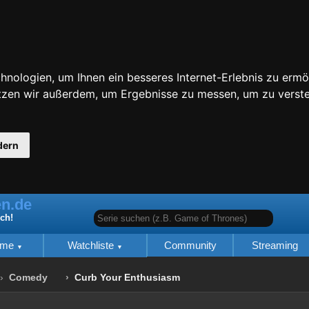
nologien, um Ihnen ein besseres Internet-Erlebnis zu ermö
utzen wir außerdem, um Ergebnisse zu messen, um zu ver
dern
n.de
Serie suchen (z.B. Game of Thrones)
ich!
lme
Watchliste
Community
Streaming
Comedy
Curb Your Enthusiasm