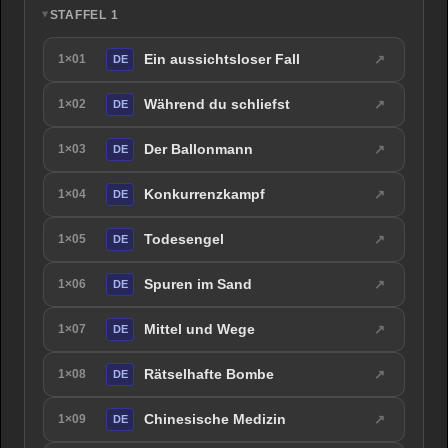
STAFFEL 1
Ein aussichtsloser Fall
↗
1×01
DE
Während du schliefst
↗
1×02
DE
Der Ballonmann
↗
1×03
DE
Konkurrenzkampf
↗
1×04
DE
Todesengel
↗
1×05
DE
Spuren im Sand
↗
1×06
DE
Mittel und Wege
↗
1×07
DE
Rätselhafte Bombe
↗
1×08
DE
Chinesische Medizin
↗
1×09
DE