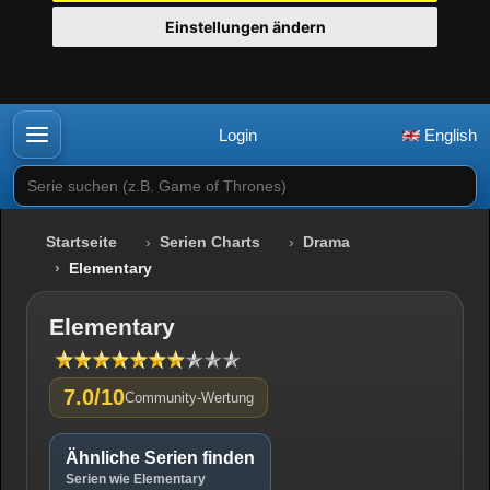
Einstellungen ändern
Login
English
Serie suchen (z.B. Game of Thrones)
Startseite
Serien Charts
Drama
Elementary
Elementary
7.0/10
Community-Wertung
Ähnliche Serien finden
Serien wie Elementary