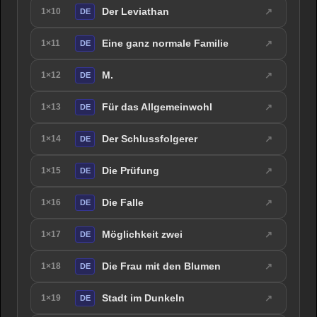
Der Leviathan
↗
1×10
DE
Eine ganz normale Familie
↗
1×11
DE
M.
↗
1×12
DE
Für das Allgemeinwohl
↗
1×13
DE
Der Schlussfolgerer
↗
1×14
DE
Die Prüfung
↗
1×15
DE
Die Falle
↗
1×16
DE
Möglichkeit zwei
↗
1×17
DE
Die Frau mit den Blumen
↗
1×18
DE
Stadt im Dunkeln
↗
1×19
DE