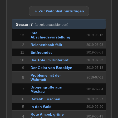
＋ Zur Watchlist hinzufügen
Season 7
(anzeigen/ausblenden)
Ihre
13
2019-08-15
Abschiedsvorstellung
12
Reichenbach fällt
2019-08-08
11
Entfreundet
2019-08-01
10
Die Tote im Hinterhof
2019-07-25
9
Der Geist von Brooklyn
2019-07-18
Probleme mit der
8
2019-07-11
Wahrheit
Drogengrüße aus
7
2019-07-04
Moskau
6
Befehl: Löschen
2019-06-27
5
In den Wald
2019-06-20
Rote Ampel, grüne
4
2019-06-13