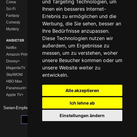
und Targeting Technologien, um
Crime
Drama
Ihnen ein besseres Internet-
Sci-Fi
Action
Erlebnis zu ermöglichen und die
Fantasy
Horror
Comedy
Romance
Werbung, die Sie sehen, besser an
Mystery
Geheimtipps
Ihre Bedürfnisse anzupassen.
Diese Technologien nutzen wir
ANBIETER
ENTDECKEN
außerdem, um Ergebnisse zu
Netflix
Serien Charts
messen, um zu verstehen, woher
Amazon Prime
Neue Serien
unsere Besucher kommen oder um
Disney+
Serien-Kalender
unsere Website weiter zu
MagentaTV
Streaming-Vergleich
entwickeln.
Sky/WOW
Serien wie …
HBO Max
Zusammen schauen
Paramount+
Watchlist
Alle akzeptieren
Apple TV+
Ich lehne ab
Serien-Empfehlungen 2026 -
Impressum
|
Datenschutz
Einstellungen ändern
Cookie-Einstellungen anpassen