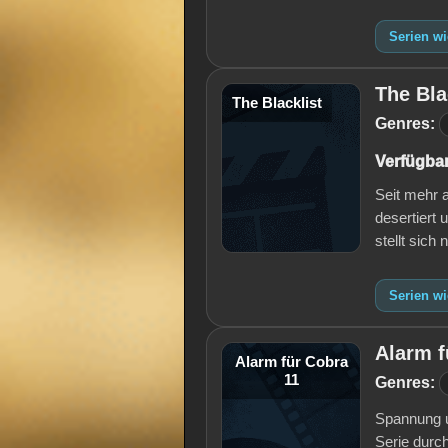
Serien wi
The Bla
The Blacklist
Genres:
Verfügbar
Seit mehr 
desertiert 
stellt sic
Serien wi
Alarm f
Alarm für Cobra
11
Genres:
Spannung u
Serie durc