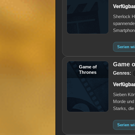
Verfügbar
Sherlock Ho
spannenden
Smartphon
Serien wi
Game o
Game of
Thrones
Genres:
Verfügbar
Sieben Kön
Morde und 
Starks, di
Serien w