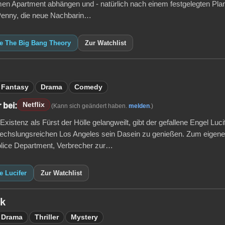
n Apartment abhängen und - natürlich nach einem festgelegten Plan 
 Penny, die neue Nachbarin…
ie The Big Bang Theory
Zur Watchlist
Fantasy
Drama
Comedy
Netflix
 bei:
(Kann sich geändert haben.
melden
.)
Existenz als Fürst der Hölle gelangweilt, gibt der gefallene Engel Luci
chslungsreichen Los Angeles sein Dasein zu genießen. Zum eigenen
lice Department, Verbrecher zur…
e Lucifer
Zur Watchlist
ck
Drama
Thriller
Mystery