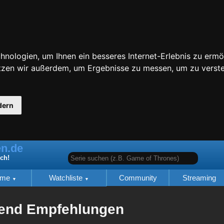
nologien, um Ihnen ein besseres Internet-Erlebnis zu ermö
utzen wir außerdem, um Ergebnisse zu messen, um zu ver
dern
n.de
Serie suchen (z.B. Game of Thrones)
ich!
lme
Watchliste
Community
Streaming
gend Empfehlungen