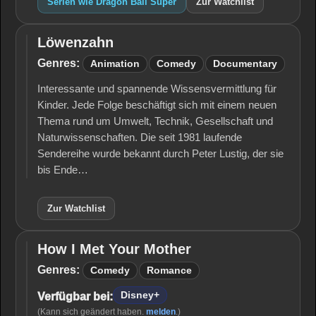
Serien wie Dragon Ball Super
Zur Watchlist
Löwenzahn
Löwenzahn
Genres:
Animation
Comedy
Documentary
Interessante und spannende Wissensvermittlung für
Kinder. Jede Folge beschäftigt sich mit einem neuen
Thema rund um Umwelt, Technik, Gesellschaft und
Naturwissenschaften. Die seit 1981 laufende
Sendereihe wurde bekannt durch Peter Lustig, der sie
bis Ende…
Zur Watchlist
How I Met Your Mother
How I
Met
Genres:
Comedy
Romance
Your
Mother
Disney+
Verfügbar bei:
(Kann sich geändert haben.
melden
.)