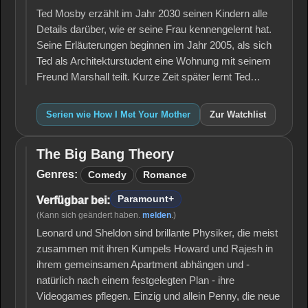
Ted Mosby erzählt im Jahr 2030 seinen Kindern alle
Details darüber, wie er seine Frau kennengelernt hat.
Seine Erläuterungen beginnen im Jahr 2005, als sich
Ted als Architekturstudent eine Wohnung mit seinem
Freund Marshall teilt. Kurze Zeit später lernt Ted…
Serien wie How I Met Your Mother
Zur Watchlist
The Big Bang Theory
The
Big
Genres:
Comedy
Romance
Bang
Theory
Paramount+
Verfügbar bei:
(Kann sich geändert haben.
melden
.)
Leonard und Sheldon sind brillante Physiker, die meist
zusammen mit ihren Kumpels Howard und Rajesh in
ihrem gemeinsamen Apartment abhängen und -
natürlich nach einem festgelegten Plan - ihre
Videogames pflegen. Einzig und allein Penny, die neue