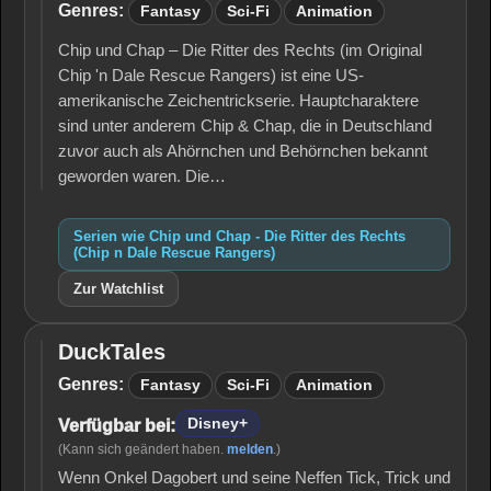
Die
Genres:
Fantasy
Sci-Fi
Animation
Ritter
des
Chip und Chap – Die Ritter des Rechts (im Original
Rechts
Chip 'n Dale Rescue Rangers) ist eine US-
(Chip n
Dale
amerikanische Zeichentrickserie. Hauptcharaktere
Rescue
sind unter anderem Chip & Chap, die in Deutschland
Rangers)
zuvor auch als Ahörnchen und Behörnchen bekannt
geworden waren. Die…
Serien wie Chip und Chap - Die Ritter des Rechts
(Chip n Dale Rescue Rangers)
Zur Watchlist
DuckTales
DuckTales
Genres:
Fantasy
Sci-Fi
Animation
Disney+
Verfügbar bei:
(Kann sich geändert haben.
melden
.)
Wenn Onkel Dagobert und seine Neffen Tick, Trick und