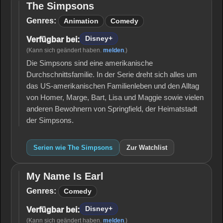
The Simpsons
The
Simpsons
Genres:
Animation
Comedy
Disney+
Verfügbar bei:
(Kann sich geändert haben.
melden
.)
Die Simpsons sind eine amerikanische
Durchschnittsfamilie. In der Serie dreht sich alles um
das US-amerikanischen Familienleben und den Alltag
von Homer, Marge, Bart, Lisa und Maggie sowie vielen
anderen Bewohnern von Springfield, der Heimatstadt
der Simpsons.
Serien wie The Simpsons
Zur Watchlist
My Name Is Earl
My
Name
Genres:
Comedy
Is
Earl
Disney+
Verfügbar bei:
(Kann sich geändert haben.
melden
.)