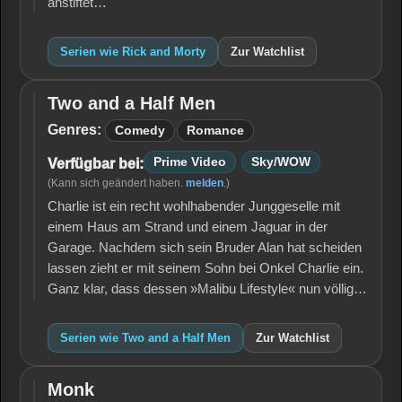
anstiftet…
Serien wie Rick and Morty
Zur Watchlist
Two and a Half Men
Two
and
Genres:
Comedy
Romance
a
Half
Prime Video
Sky/WOW
Verfügbar bei:
Men
(Kann sich geändert haben.
melden
.)
Charlie ist ein recht wohlhabender Junggeselle mit
einem Haus am Strand und einem Jaguar in der
Garage. Nachdem sich sein Bruder Alan hat scheiden
lassen zieht er mit seinem Sohn bei Onkel Charlie ein.
Ganz klar, dass dessen »Malibu Lifestyle« nun völlig…
Serien wie Two and a Half Men
Zur Watchlist
Monk
Monk