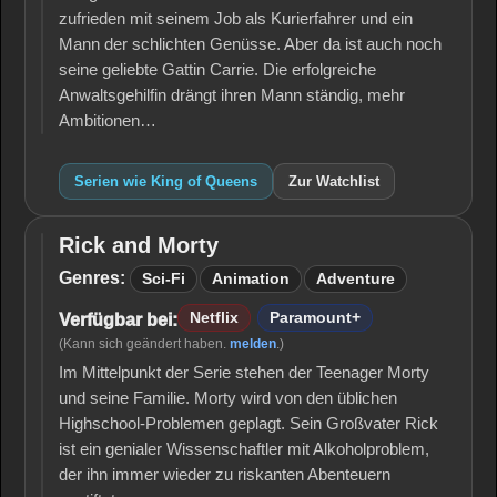
zufrieden mit seinem Job als Kurierfahrer und ein
Mann der schlichten Genüsse. Aber da ist auch noch
seine geliebte Gattin Carrie. Die erfolgreiche
Anwaltsgehilfin drängt ihren Mann ständig, mehr
Ambitionen…
Serien wie King of Queens
Zur Watchlist
Rick and Morty
Rick
and
Genres:
Sci-Fi
Animation
Adventure
Morty
Netflix
Paramount+
Verfügbar bei:
(Kann sich geändert haben.
melden
.)
Im Mittelpunkt der Serie stehen der Teenager Morty
und seine Familie. Morty wird von den üblichen
Highschool-Problemen geplagt. Sein Großvater Rick
ist ein genialer Wissenschaftler mit Alkoholproblem,
der ihn immer wieder zu riskanten Abenteuern