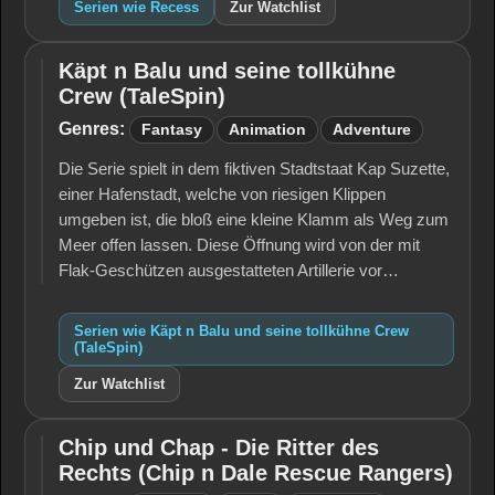
Serien wie Recess
Zur Watchlist
Käpt n Balu und seine tollkühne
Käpt n
Crew (TaleSpin)
Balu und
seine
Genres:
Fantasy
Animation
Adventure
tollkühne
Crew
Die Serie spielt in dem fiktiven Stadtstaat Kap Suzette,
(TaleSpin)
einer Hafenstadt, welche von riesigen Klippen
umgeben ist, die bloß eine kleine Klamm als Weg zum
Meer offen lassen. Diese Öffnung wird von der mit
Flak-Geschützen ausgestatteten Artillerie vor…
Serien wie Käpt n Balu und seine tollkühne Crew
(TaleSpin)
Zur Watchlist
Chip und Chap - Die Ritter des
Chip und
Rechts (Chip n Dale Rescue Rangers)
Chap -