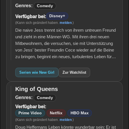
Girl
Genres:
Comedy
Disney+
Verfügbar bei:
(Kann sich geändert haben.
melden
.)
Die naive Jess trennt sich von ihrem untreuen Freund
und zieht in eine Männer-WG. Mit ihren drei neuen
Mitbewohnern, die versuchen, sie mit Unterstützung
von Jess' bester Freundin Cece wieder auf die Beine
zu bringen, beginnt ein neues, turbulentes Leben für…
Serien wie New Girl
Zur Watchlist
King of Queens
King of
Queens
Genres:
Comedy
Verfügbar bei:
Prime Video
Netflix
HBO Max
(Kann sich geändert haben.
melden
.)
Doug Heffernans Leben könnte wunderbar sein: Er ist