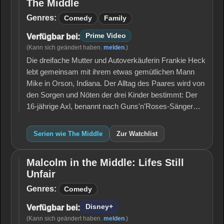
The Middle
The
Middle
Genres:
Comedy
Family
Prime Video
Verfügbar bei:
(Kann sich geändert haben.
melden
.)
Die dreifache Mutter und Autoverkäuferin Frankie Heck
lebt gemeinsam mit ihrem etwas gemütlichen Mann
Mike in Orson, Indiana. Der Alltag des Paares wird von
den Sorgen und Nöten der drei Kinder bestimmt: Der
16-jährige Axl, benannt nach Guns'n'Roses-Sänger…
Serien wie The Middle
Zur Watchlist
Malcolm in the Middle: Lifes Still
Malcolm
Unfair
in the
Middle:
Genres:
Comedy
Lifes
Still
Disney+
Verfügbar bei:
Unfair
(Kann sich geändert haben.
melden
.)