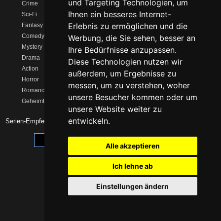
und Targeting Technologien, um
Crime
Netflix
Serien Charts
Ihnen ein besseres Internet-
Sci-Fi
Amazon Prime
Neue Serien
Erlebnis zu ermöglichen und die
Fantasy
Disney+
Serien-Kalender
Comedy
MagentaTV
Streaming-Vergleich
Werbung, die Sie sehen, besser an
Mystery
Sky/WOW
Serien wie …
Ihre Bedürfnisse anzupassen.
Drama
HBO Max
Zusammen schauen
Diese Technologien nutzen wir
Action
Paramount+
Watchlist
außerdem, um Ergebnisse zu
Horror
Apple TV+
messen, um zu verstehen, woher
Romance
unsere Besucher kommen oder um
Geheimtipps
unsere Website weiter zu
entwickeln.
Serien-Empfehlungen 2026 -
Impressum
|
Datenschutz
Cookie-Einstellungen anpassen
Alle akzeptieren
Ich lehne ab
Einstellungen ändern