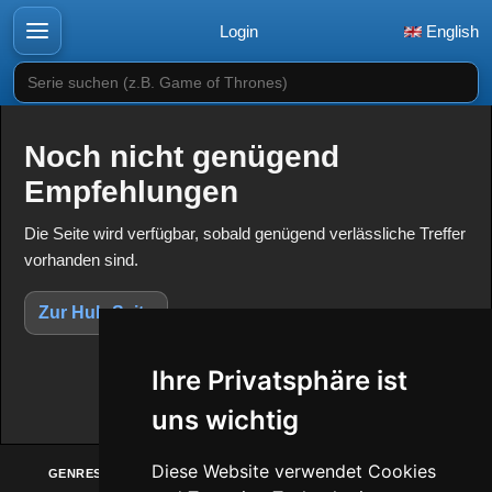
Login
English
Serie suchen (z.B. Game of Thrones)
Noch nicht genügend
Empfehlungen
Die Seite wird verfügbar, sobald genügend verlässliche Treffer
vorhanden sind.
Zur Hub-Seite
Ihre Privatsphäre ist
uns wichtig
Diese Website verwendet Cookies
GENRES
ANBIETER
ENTDECKEN