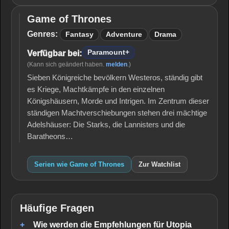
Game of Thrones
Game
of
Genres:
Fantasy
Adventure
Drama
Thrones
Paramount+
Verfügbar bei:
(Kann sich geändert haben.
melden
.)
Sieben Königreiche bevölkern Westeros, ständig gibt
es Kriege, Machtkämpfe in den einzelnen
Königshäusern, Morde und Intrigen. Im Zentrum dieser
ständigen Machtverschiebungen stehen drei mächtige
Adelshäuser: Die Starks, die Lannisters und die
Baratheons…
Serien wie Game of Thrones
Zur Watchlist
Häufige Fragen
Wie werden die Empfehlungen für Utopia