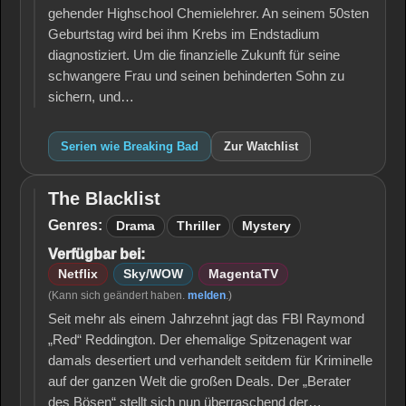
gehender Highschool Chemielehrer. An seinem 50sten
Geburtstag wird bei ihm Krebs im Endstadium
diagnostiziert. Um die finanzielle Zukunft für seine
schwangere Frau und seinen behinderten Sohn zu
sichern, und…
Serien wie Breaking Bad
Zur Watchlist
The Blacklist
The
Blacklist
Genres:
Drama
Thriller
Mystery
Verfügbar bei:
Netflix
Sky/WOW
MagentaTV
(Kann sich geändert haben.
melden
.)
Seit mehr als einem Jahrzehnt jagt das FBI Raymond
„Red“ Reddington. Der ehemalige Spitzenagent war
damals desertiert und verhandelt seitdem für Kriminelle
auf der ganzen Welt die großen Deals. Der „Berater
des Bösen“ stellt sich nun überraschend der…