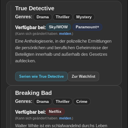
True Detective
True
Detective
Genres:
Drama
Thriller
Mystery
Sky/WOW
Paramount+
Verfügbar bei:
(Kann sich geändert haben.
melden
.)
Eine Anthologieserie, in der polizeiliche Ermittlungen
die persönlichen und beruflichen Geheimnisse der
Beteiligten innerhalb und außerhalb des Gesetzes
aufdecken.
Serien wie True Detective
Zur Watchlist
Breaking Bad
Breaking
Bad
Genres:
Drama
Thriller
Crime
Netflix
Verfügbar bei:
(Kann sich geändert haben.
melden
.)
Walter White ist ein schlafwandelnd durchs Leben