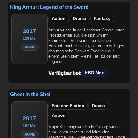
King Arthur: Legend of the Sword
Action
Drama
Fantasy
Arthur wuchs in der Londoner Gosse unter
2017
Prostituierten auf, die sich um ihn
126 Min
kümmerten. Von seiner königlichen
Herkunft ahnt er nichts, bis er eines Tages
MOVIE
das magische Schwert Excalibur aus
einem Stein zieht – eine Tat, zu der laut
Legende…
Verfügbar bei:
HBO Max
Ghost in the Shell
Science Fiction
Drama
Action
2017
107 Min
Major Kusanagi wurde als Cyborg wieder
zum Leben erweckt und leitet eine
MOVIE
Taskforce, die Cyber-Verbrecher jagt. Doch