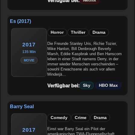
Verfügbar bei:
Netflix
Es (2017)
Horror
Thriller
Drama
Die Freunde Stanley Uris, Richie Tozier,
2017
Mike Hanlon, Bill Denbrough Beverly
135 Min
Marsh, Eddie Kaspbrak und Ben Hanscom
leben in einer Stadt namens Derry, in der
MOVIE
immer wieder Menschen verschwinden –
sowohl Erwachsene als auch vor allem
Minderjä…
Verfügbar bei:
Sky
HBO Max
Barry Seal
Comedy
Crime
Drama
Einst war Barry Seal ein Pilot der
2017
amerikanischen TWA-Fluggesellschaft.