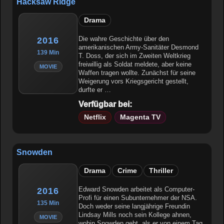
Hacksaw Ridge
Drama
Die wahre Geschichte über den
2016
amerikanischen Army-Sanitäter Desmond
139 Min
T. Doss, der sich im Zweiten Weltkrieg
freiwillig als Soldat meldete, aber keine
MOVIE
Waffen tragen wollte. Zunächst für seine
Weigerung vors Kriegsgericht gestellt,
durfte er …
Verfügbar bei:
Netflix
Magenta TV
Snowden
Drama
Crime
Thriller
Edward Snowden arbeitet als Computer-
2016
Profi für einen Subunternehmer der NSA.
135 Min
Doch weder seine langjährige Freundin
Lindsay Mills noch sein Kollege ahnen,
MOVIE
wohin Snowden geht, als er von einem Tag