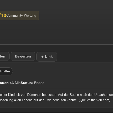
/10
Community-Wertung
den
Bewerten
＋ Link
hriller
auer:
46 Min
Status:
Ended
it seiner Kindheit von Dämonen besessen. Auf der Suche nach den Ursachen 
slöschung allen Lebens auf der Erde bedeuten könnte.
(Quelle: thetvdb.com)