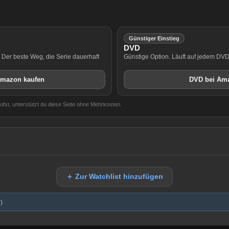
Günstiger Einstieg
DVD
. Der beste Weg, die Serie dauerhaft
Günstige Option. Läuft auf jedem DV
Amazon kaufen
DVD bei Am
aufst, unterstützt du diese Seite ohne Mehrkosten.
＋ Zur Watchlist hinzufügen
)