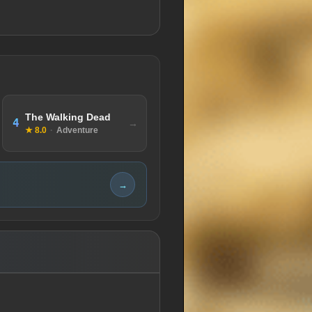
The Walking Dead
4
★ 8.0
·
Adventure
→