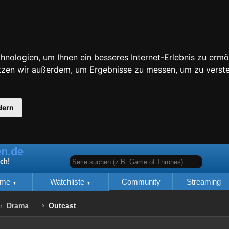
nologien, um Ihnen ein besseres Internet-Erlebnis zu ermö
utzen wir außerdem, um Ergebnisse zu messen, um zu ver
dern
n.de
Serie suchen (z.B. Game of Thrones)
ich!
lme
Watchliste
Community
Streaming
Drama
Outcast