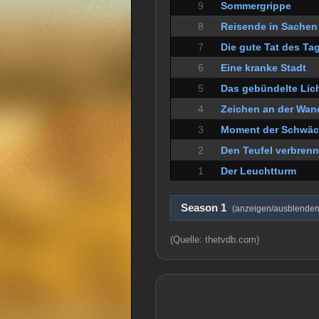
9
Sommergrippe
8
Reisende in Sachen
7
Die gute Tat des Ta
6
Eine kranke Stadt
5
Das gebündelte Lic
4
Zeichen an der Wan
3
Moment der Schwä
2
Den Teufel verbren
1
Der Leuchtturm
Season 1
(anzeigen/ausblenden
(Quelle: thetvdb.com)