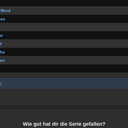
 Mord
ges
ht
d
che
nen
)
Wie gut hat dir die Serie gefallen?