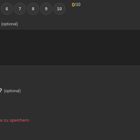
0
/10
6
7
8
9
10
(optional)
?
(optional)
w zu speichern.