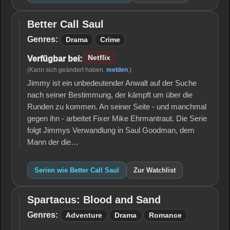
Better Call Saul
Better
Call
Genres:
Drama
Crime
Saul
Netflix
Verfügbar bei:
(Kann sich geändert haben.
melden
.)
Jimmy ist ein unbedeutender Anwalt auf der Suche
nach seiner Bestimmung, der kämpft um über die
Runden zu kommen. An seiner Seite - und manchmal
gegen ihn - arbeitet Fixer Mike Ehrmantraut. Die Serie
folgt Jimmys Verwandlung in Saul Goodman, dem
Mann der die…
Serien wie Better Call Saul
Zur Watchlist
Spartacus: Blood and Sand
Spartacus:
Blood and
Genres:
Adventure
Drama
Romance
Sand