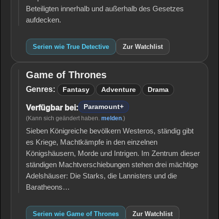
Beteiligten innerhalb und außerhalb des Gesetzes
aufdecken.
Serien wie True Detective
Zur Watchlist
Game of Thrones
Game
of
Genres:
Fantasy
Adventure
Drama
Thrones
Paramount+
Verfügbar bei:
(Kann sich geändert haben.
melden
.)
Sieben Königreiche bevölkern Westeros, ständig gibt
es Kriege, Machtkämpfe in den einzelnen
Königshäusern, Morde und Intrigen. Im Zentrum dieser
ständigen Machtverschiebungen stehen drei mächtige
Adelshäuser: Die Starks, die Lannisters und die
Baratheons…
Serien wie Game of Thrones
Zur Watchlist