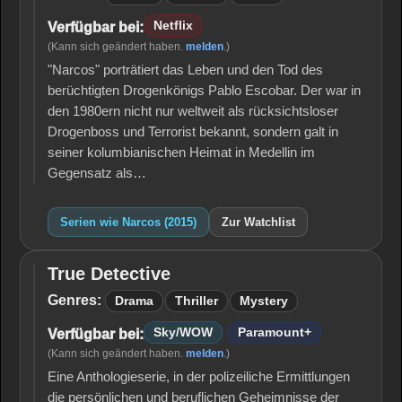
Netflix
Verfügbar bei:
(Kann sich geändert haben.
melden
.)
"Narcos" porträtiert das Leben und den Tod des
berüchtigten Drogenkönigs Pablo Escobar. Der war in
den 1980ern nicht nur weltweit als rücksichtsloser
Drogenboss und Terrorist bekannt, sondern galt in
seiner kolumbianischen Heimat in Medellin im
Gegensatz als…
Serien wie Narcos (2015)
Zur Watchlist
True Detective
True
Detective
Genres:
Drama
Thriller
Mystery
Sky/WOW
Paramount+
Verfügbar bei:
(Kann sich geändert haben.
melden
.)
Eine Anthologieserie, in der polizeiliche Ermittlungen
die persönlichen und beruflichen Geheimnisse der