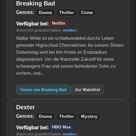
Breaking Bad
Breaking
Bad
Genres:
Drama
Thriller
Crime
Netflix
Verfügbar bei:
(Kann sich geändert haben.
melden
.)
Walter White ist ein schlafwandelnd durchs Leben
gehender Highschool Chemielehrer. An seinem 50sten
Geburtstag wird bei ihm Krebs im Endstadium
diagnostiziert. Um die finanzielle Zukunft für seine
schwangere Frau und seinen behinderten Sohn zu
sichern, und…
Serien wie Breaking Bad
Zur Watchlist
Dexter
Dexter
Genres:
Drama
Thriller
Mystery
HBO Max
Verfügbar bei:
(Kann sich geändert haben.
melden
.)