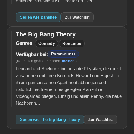
örtlichen Bösewicht Kai Proctor an. Der…
Serien wie Banshee
Zur Watchlist
The Big Bang Theory
The
Big
Genres:
Comedy
Romance
Bang
Theory
Paramount+
Verfügbar bei:
(Kann sich geändert haben.
melden
.)
Leonard und Sheldon sind brillante Physiker, die meist
zusammen mit ihren Kumpels Howard und Rajesh in
ihrem gemeinsamen Apartment abhängen und -
natürlich nach einem festgelegten Plan - ihre
Videogames pflegen. Einzig und allein Penny, die neue
Nachbarin…
Serien wie The Big Bang Theory
Zur Watchlist