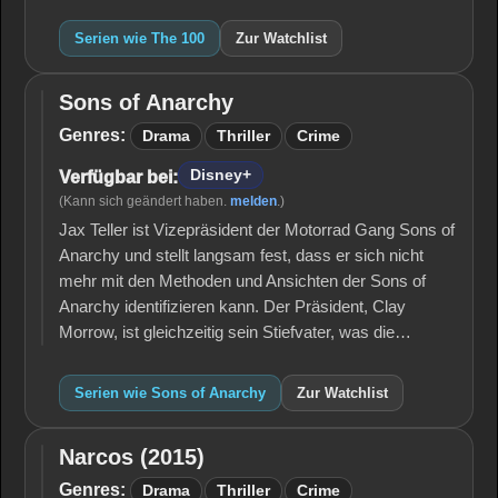
Serien wie The 100
Zur Watchlist
Sons of Anarchy
Sons of
Anarchy
Genres:
Drama
Thriller
Crime
Disney+
Verfügbar bei:
(Kann sich geändert haben.
melden
.)
Jax Teller ist Vizepräsident der Motorrad Gang Sons of
Anarchy und stellt langsam fest, dass er sich nicht
mehr mit den Methoden und Ansichten der Sons of
Anarchy identifizieren kann. Der Präsident, Clay
Morrow, ist gleichzeitig sein Stiefvater, was die…
Serien wie Sons of Anarchy
Zur Watchlist
Narcos (2015)
Narcos
(2015)
Genres:
Drama
Thriller
Crime