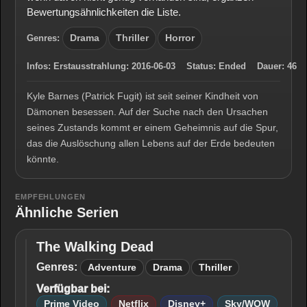
Bewertungsähnlichkeiten die Liste.
Genres:
Drama
Thriller
Horror
Infos:
Erstausstrahlung:
2016-06-03
Status:
Ended
Dauer:
46
Kyle Barnes (Patrick Fugit) ist seit seiner Kindheit von
Dämonen besessen. Auf der Suche nach den Ursachen
seines Zustands kommt er einem Geheimnis auf die Spur,
das die Auslöschung allen Lebens auf der Erde bedeuten
könnte.
EMPFEHLUNGEN
Ähnliche Serien
The Walking Dead
The
Walking
Genres:
Adventure
Drama
Thriller
Dead
Verfügbar bei:
Prime Video
Netflix
Disney+
Sky/WOW