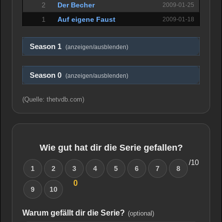
2
Der Becher
2009-01-25
1
Auf eigene Faust
2009-01-18
Season 1
(anzeigen/ausblenden)
Season 0
(anzeigen/ausblenden)
(Quelle: thetvdb.com)
Wie gut hat dir die Serie gefallen?
/10
1
2
3
4
5
6
7
8
0
9
10
Warum gefällt dir die Serie?
(optional)