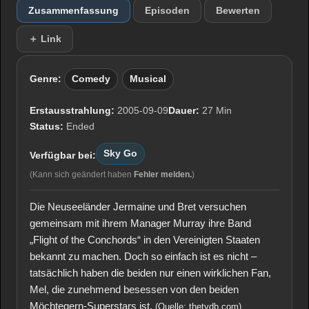
Zusammenfassung
Episoden
Bewerten
＋ Link
Genre:
Comedy
Musical
Erstausstrahlung:
2005-09-09
Dauer:
27 Min
Status:
Ended
Sky Go
Verfügbar bei:
(Kann sich geändert haben
Fehler melden.
)
Die Neuseeländer Jermaine und Bret versuchen
gemeinsam mit ihrem Manager Murray ihre Band
„Flight of the Conchords“ in den Vereinigten Staaten
bekannt zu machen. Doch so einfach ist es nicht –
tatsächlich haben die beiden nur einen wirklichen Fan,
Mel, die zunehmend besessen von den beiden
Möchtegern-Superstars ist.
(Quelle: thetvdb.com)