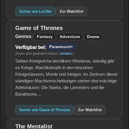
Serien wie Lucifer
Zur Watchlist
Game of Thrones
Game
of
Genres:
Fantasy
Adventure
Drama
Thrones
Paramount+
Verfügbar bei:
(Kann sich geändert haben.
melden
.)
Sieben Königreiche bevölkern Westeros, ständig gibt
es Kriege, Machtkämpfe in den einzelnen
Königshäusern, Morde und Intrigen. Im Zentrum dieser
ständigen Machtverschiebungen stehen drei mächtige
Adelshäuser: Die Starks, die Lannisters und die
Baratheons…
Serien wie Game of Thrones
Zur Watchlist
The Mentalist
The