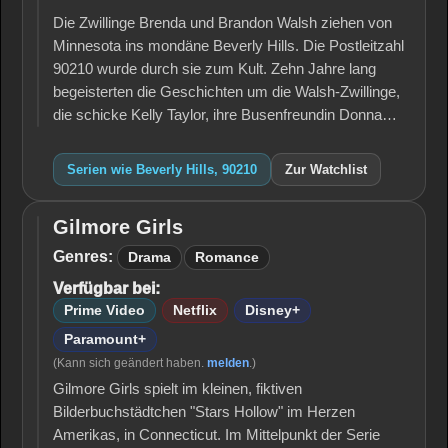
90210
Die Zwillinge Brenda und Brandon Walsh ziehen von
Minnesota ins mondäne Beverly Hills. Die Postleitzahl
90210 wurde durch sie zum Kult. Zehn Jahre lang
begeisterten die Geschichten um die Walsh-Zwillinge,
die schicke Kelly Taylor, ihre Busenfreundin Donna…
Serien wie Beverly Hills, 90210
Zur Watchlist
Gilmore Girls
Gilmore
Girls
Genres:
Drama
Romance
Verfügbar bei:
Prime Video
Netflix
Disney+
Paramount+
(Kann sich geändert haben.
melden
.)
Gilmore Girls spielt im kleinen, fiktiven
Bilderbuchstädtchen "Stars Hollow" im Herzen
Amerikas, in Connecticut. Im Mittelpunkt der Serie