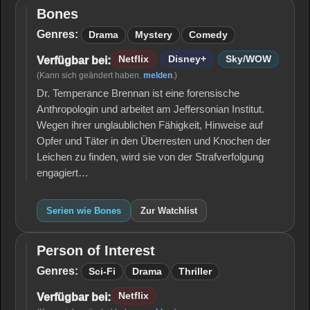
Bones
Bones
Genres:
Drama
Mystery
Comedy
Netflix
Disney+
Sky/WOW
Verfügbar bei:
(Kann sich geändert haben.
melden
.)
Dr. Temperance Brennan ist eine forensische
Anthropologin und arbeitet am Jeffersonian Institut.
Wegen ihrer unglaublichen Fähigkeit, Hinweise auf
Opfer und Täter in den Überresten und Knochen der
Leichen zu finden, wird sie von der Strafverfolgung
engagiert…
Serien wie Bones
Zur Watchlist
Person of Interest
Person
of
Genres:
Sci-Fi
Drama
Thriller
Interest
Netflix
Verfügbar bei: