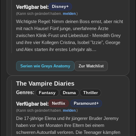
Disney+
Verfügbar bei:
(Kann sich geändert haben.
melden
.)
Wichtigste Regel: Nimm deinen Boss ernst, aber nicht
mit nach Hause! Fünf junge, unerfahrene Ärzte
zwischen Klinik-Frust und Liebeslust - Meredith Grey
und ihre vier Kollegen Cristina, Isobel "Izzie", George
und Alex starten ihr erstes Lehrjahr als…
Serien wie Greys Anatomy
Zur Watchlist
The Vampire Diaries
The
Vampire
Genres:
Fantasy
Drama
Thriller
Diaries
Netflix
Paramount+
Verfügbar bei:
(Kann sich geändert haben.
melden
.)
Die 17-jährige Elena und ihr jüngerer Bruder Jeremy
haben vor vier Monaten ihre Eltern bei einem
schweren Autounfall verloren. Die Teenager kämpfen