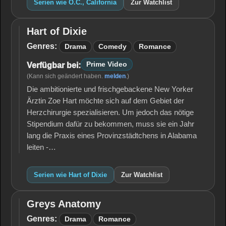
Serien wie O.C., California
Zur Watchlist
Hart of Dixie
Hart
of
Genres:
Drama
Comedy
Romance
Dixie
Prime Video
Verfügbar bei:
(Kann sich geändert haben.
melden
.)
Die ambitionierte und frischgebackene New Yorker
Ärztin Zoe Hart möchte sich auf dem Gebiet der
Herzchirurgie spezialisieren. Um jedoch das nötige
Stipendium dafür zu bekommen, muss sie ein Jahr
lang die Praxis eines Provinzstädtchens in Alabama
leiten -…
Serien wie Hart of Dixie
Zur Watchlist
Greys Anatomy
Greys
Anatomy
Genres:
Drama
Romance