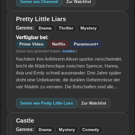
Serien wie Charmed
Zur Watchlist
Pretty Little Liars
Pretty
Little
Genres:
Drama
Thriller
Mystery
Liars
Verfügbar bei:
Prime Video
Netflix
Paramount+
(Kann sich geändert haben.
melden
.)
Nachdem ihre Anführerin Alison spurlos verschwindet,
bricht die Mädchenclique zwischen Spencer, Hanna,
Aria und Emily schnell auseinander. Drei Jahre später
droht eine Unbekannte, die dunklen Geheimnisse der
vier Mädels zu verraten. Die Botschaften sind alle…
Serien wie Pretty Little Liars
Zur Watchlist
Castle
Castle
Genres:
Drama
Mystery
Comedy