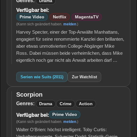
Genres:
Drama
Verfügbar bei:
Prime Video
Netflix
MagentaTV
(Kann sich geändert haben.
melden
.)
Harvey Specter, einer der Top-Anwälte Manhattans,
engagiert für seine renommierte Kanzlei den brillanten,
aber etwas unmotivierten College-Abgänger Mike
Ross. Dabei müssen beide verheimlichen, dass Mike
eigentlich noch gar nicht als Anwalt arbeiten darf …
Serien wie Suits (2011)
Zur Watchlist
Scorpion
Scorpion
Genres:
Drama
Crime
Action
Prime Video
Verfügbar bei:
(Kann sich geändert haben.
melden
.)
Walter O'Brien: höchst intelligent. Toby Curtis:
Verhaltensexperte. Sylvester Dodd: Statistik-Genie.