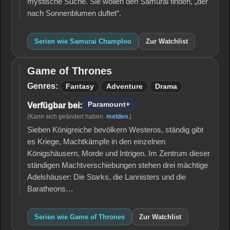
mystische Suche. Sie wollen den Samurai finden, „der
nach Sonnenblumen duftet“.
Serien wie Samurai Champloo
Zur Watchlist
Game of Thrones
Game
of
Genres:
Fantasy
Adventure
Drama
Thrones
Paramount+
Verfügbar bei:
(Kann sich geändert haben.
melden
.)
Sieben Königreiche bevölkern Westeros, ständig gibt
es Kriege, Machtkämpfe in den einzelnen
Königshäusern, Morde und Intrigen. Im Zentrum dieser
ständigen Machtverschiebungen stehen drei mächtige
Adelshäuser: Die Starks, die Lannisters und die
Baratheons…
Serien wie Game of Thrones
Zur Watchlist