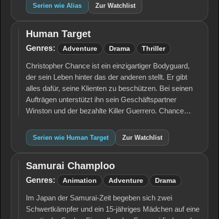
Serien wie Alias
Zur Watchlist
Human Target
Human
Target
Genres:
Adventure
Drama
Thriller
Christopher Chance ist ein einzigartiger Bodyguard,
der sein Leben hinter das der anderen stellt. Er gibt
alles dafür, seine Klienten zu beschützen. Bei seinen
Aufträgen unterstützt ihn sein Geschäftspartner
Winston und der bezahlte Killer Guerrero. Chance…
Serien wie Human Target
Zur Watchlist
Samurai Champloo
Samurai
Champloo
Genres:
Animation
Adventure
Drama
Im Japan der Samurai-Zeit begeben sich zwei
Schwertkämpfer und ein 15-jähriges Mädchen auf eine