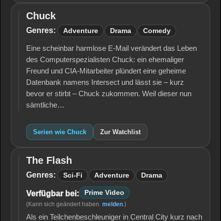
Chuck
Chuck
Genres:
Adventure
Drama
Comedy
Eine scheinbar harmlose E-Mail verändert das Leben
des Computerspezialisten Chuck: ein ehemaliger
Freund und CIA-Mitarbeiter plündert eine geheime
Datenbank namens Intersect und lässt sie – kurz
bevor er stirbt – Chuck zukommen. Weil dieser nun
sämtliche…
Serien wie Chuck
Zur Watchlist
The Flash
The
Flash
Genres:
Sci-Fi
Adventure
Drama
Prime Video
Verfügbar bei:
(Kann sich geändert haben.
melden
.)
Als ein Teilchenbeschleuniger in Central City kurz nach