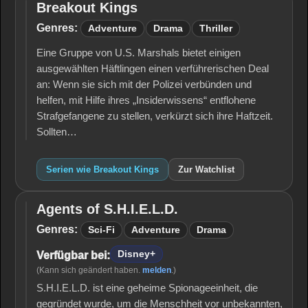
Breakout Kings
Breakout
Kings
Genres:
Adventure
Drama
Thriller
Eine Gruppe von U.S. Marshals bietet einigen
ausgewählten Häftlingen einen verführerischen Deal
an: Wenn sie sich mit der Polizei verbünden und
helfen, mit Hilfe ihres „Insiderwissens“ entflohene
Strafgefangene zu stellen, verkürzt sich ihre Haftzeit.
Sollten…
Serien wie Breakout Kings
Zur Watchlist
Agents of S.H.I.E.L.D.
Agents of
S.H.I.E.L.D.
Genres:
Sci-Fi
Adventure
Drama
Disney+
Verfügbar bei:
(Kann sich geändert haben.
melden
.)
S.H.I.E.L.D. ist eine geheime Spionageeinheit, die
gegründet wurde, um die Menschheit vor unbekannten,