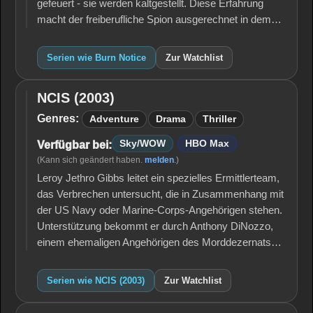
gefeuert - sie werden kaltgestellt. Diese Erfahrung
macht der freiberufliche Spion ausgerechnet in dem…
Serien wie Burn Notice
Zur Watchlist
NCIS (2003)
NCIS
(2003)
Genres:
Adventure
Drama
Thriller
Sky/WOW
HBO Max
Verfügbar bei:
(Kann sich geändert haben.
melden
.)
Leroy Jethro Gibbs leitet ein spezielles Ermittlerteam,
das Verbrechen untersucht, die in Zusammenhang mit
der US Navy oder Marine-Corps-Angehörigen stehen.
Unterstützung bekommt er durch Anthony DiNozzo,
einem ehemaligen Angehörigen des Morddezernats…
Serien wie NCIS (2003)
Zur Watchlist