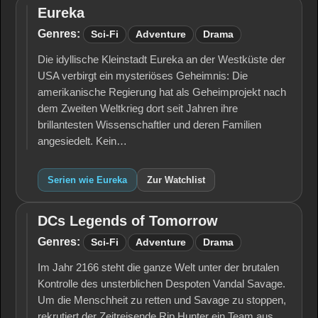
Eureka
Eureka
Genres:
Sci-Fi
Adventure
Drama
Die idyllische Kleinstadt Eureka an der Westküste der
USA verbirgt ein mysteriöses Geheimnis: Die
amerikanische Regierung hat als Geheimprojekt nach
dem Zweiten Weltkrieg dort seit Jahren ihre
brillantesten Wissenschaftler und deren Familien
angesiedelt. Kein…
Serien wie Eureka
Zur Watchlist
DCs Legends of Tomorrow
DCs
Legends
Genres:
Sci-Fi
Adventure
Drama
of
Tomorrow
Im Jahr 2166 steht die ganze Welt unter der brutalen
Kontrolle des unsterblichen Despoten Vandal Savage.
Um die Menschheit zu retten und Savage zu stoppen,
rekrutiert der Zeitreisende Rip Hunter ein Team aus