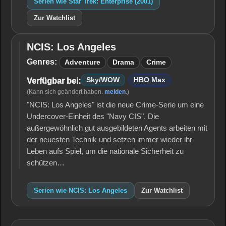
Serien wie Star Trek: Enterprise (2001)
Zur Watchlist
NCIS: Los Angeles
NCIS:
Los
Genres:
Adventure
Drama
Crime
Angeles
Sky/WOW
HBO Max
Verfügbar bei:
(Kann sich geändert haben.
melden
.)
"NCIS: Los Angeles" ist die neue Crime-Serie um eine
Undercover-Einheit des "Navy CIS". Die
außergewöhnlich gut ausgebildeten Agents arbeiten mit
der neuesten Technik und setzen immer wieder ihr
Leben aufs Spiel, um die nationale Sicherheit zu
schützen…
Serien wie NCIS: Los Angeles
Zur Watchlist