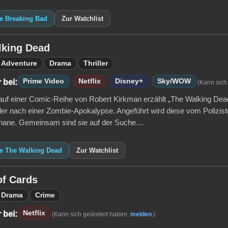
ie Breaking Bad
Zur Watchlist
lking Dead
Adventure
Drama
Thriller
Prime Video
Netflix
Disney+
Sky/WOW
 bei:
(Kann sich
auf einer Comic-Reihe von Robert Kirkman erzählt „The Walking Dea
er nach einer Zombie-Apokalypse. Angeführt wird diese vom Polizi
hane. Gemeinsam sind sie auf der Suche…
ie The Walking Dead
Zur Watchlist
of Cards
Drama
Crime
Netflix
 bei:
(Kann sich geändert haben.
melden
.)