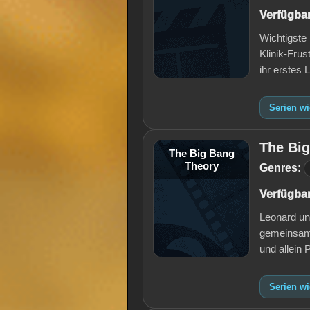
Verfügbar
Wichtigste
Klinik-Frus
ihr erstes 
Serien w
The Bi
The Big Bang
Theory
Genres:
Verfügbar
Leonard un
gemeinsame
und allein
Serien w