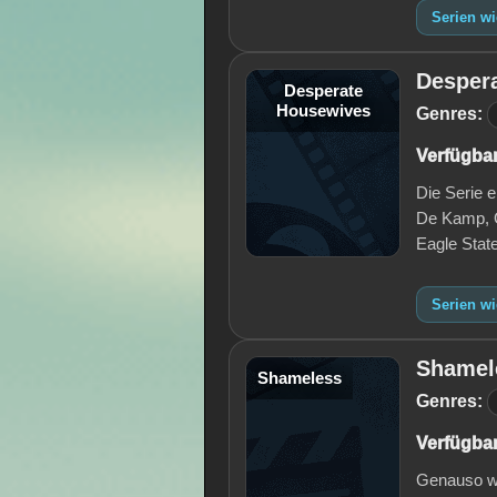
Serien wi
Desper
Desperate
Housewives
Genres:
Verfügbar
Die Serie 
De Kamp, Ga
Eagle Stat
Serien w
Shamel
Shameless
Genres:
Verfügbar
Genauso we