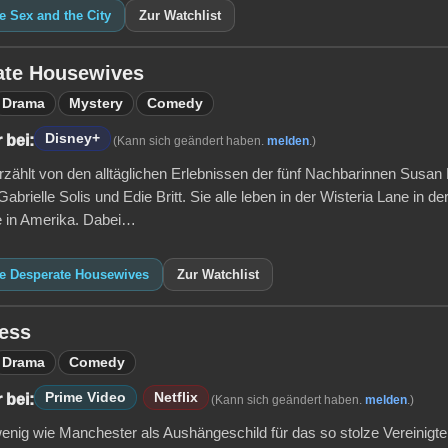
e Sex and the City
Zur Watchlist
ate Housewives
Drama
Mystery
Comedy
Disney+
 bei:
(Kann sich geändert haben.
melden
.)
erzählt von den alltäglichen Erlebnissen der fünf Nachbarinnen Susa
brielle Solis und Edie Britt. Sie alle leben in der Wisteria Lane in der
e in Amerika. Dabei…
ie Desperate Housewives
Zur Watchlist
ess
Drama
Comedy
Prime Video
Netflix
 bei:
(Kann sich geändert haben.
melden
.)
nig wie Manchester als Aushängeschild für das so stolze Vereinigte