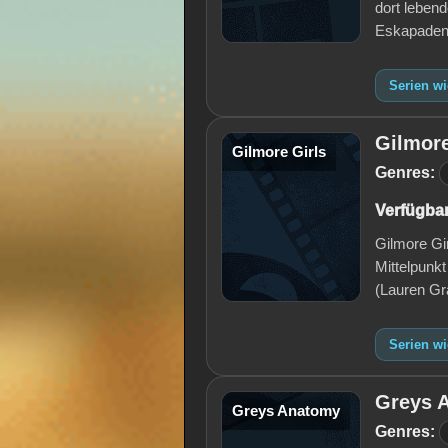
dort lebend
Eskapaden 
Serien w
Gilmore
Gilmore Girls
Genres:
Verfügbar
Gilmore Gir
Mittelpunkt
(Lauren Gr
Serien wi
Greys 
Greys Anatomy
Genres: