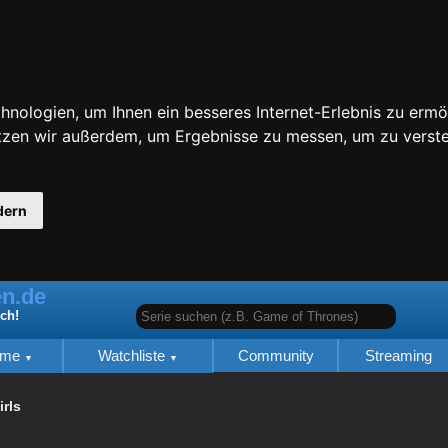
nologien, um Ihnen ein besseres Internet-Erlebnis zu ermö
utzen wir außerdem, um Ergebnisse zu messen, um zu ver
dern
n.de
Serie suchen (z.B. Game of Thrones)
ich!
lme
Watchliste
Community
Streaming
irls