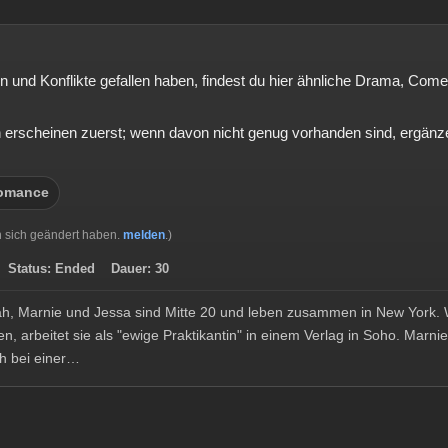
ren und Konflikte gefallen haben, findest du hier ähnliche Drama, C
rscheinen zuerst; wenn davon nicht genug vorhanden sind, ergänze
omance
 sich geändert haben.
melden
.)
7
Status:
Ended
Dauer:
30
ah, Marnie und Jessa sind Mitte 20 und leben zusammen in New York
den, arbeitet sie als "ewige Praktikantin" in einem Verlag in Soho. Marn
ch bei einer…