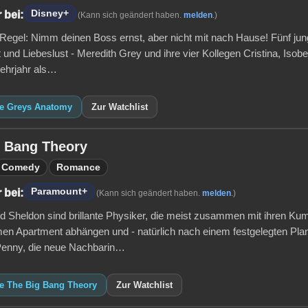
Disney+
 bei:
(Kann sich geändert haben.
melden
.)
 Regel: Nimm deinen Boss ernst, aber nicht mit nach Hause! Fünf ju
t und Liebeslust - Meredith Grey und ihre vier Kollegen Cristina, Isobe
Lehrjahr als…
ie Greys Anatomy
Zur Watchlist
g Bang Theory
Comedy
Romance
Paramount+
 bei:
(Kann sich geändert haben.
melden
.)
d Sheldon sind brillante Physiker, die meist zusammen mit ihren Ku
n Apartment abhängen und - natürlich nach einem festgelegten Plan 
 Penny, die neue Nachbarin…
ie The Big Bang Theory
Zur Watchlist