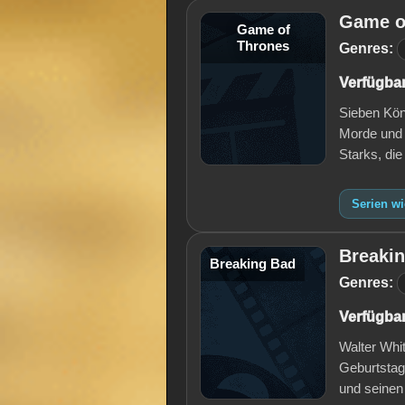
Game o
Game of
Thrones
Genres:
Verfügbar
Sieben Kön
Morde und 
Starks, di
Serien w
Breaki
Breaking Bad
Genres:
Verfügbar
Walter Whi
Geburtstag
und seinen