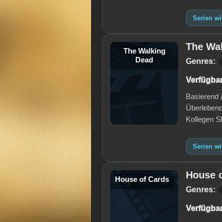
Serien w
The Wa
The Walking
Dead
Genres:
Verfügbar
Basierend 
Überlebend
Kollegen S
Serien w
House 
House of Cards
Genres:
Verfügbar