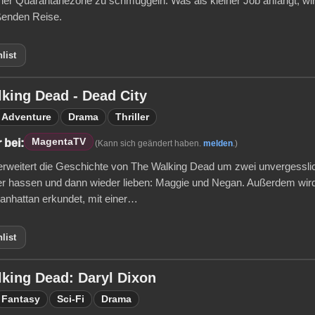
iner Quarantänezone zu schmuggeln. Was als kleiner Job anfängt, wird
ßenden Reise.
list
king Dead - Dead City
Adventure
Drama
Thriller
MagentaTV
 bei:
(Kann sich geändert haben.
melden
.)
erweitert die Geschichte von The Walking Dead um zwei unvergesslich
r hassen und dann wieder lieben: Maggie und Negan. Außerdem wir
Manhattan erkundet, mit einer…
list
king Dead: Daryl Dixon
Fantasy
Sci-Fi
Drama