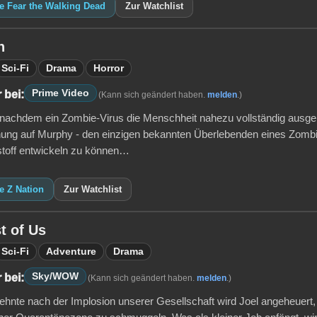
e Fear the Walking Dead
Zur Watchlist
n
Sci-Fi
Drama
Horror
Prime Video
 bei:
(Kann sich geändert haben.
melden
.)
 nachdem ein Zombie-Virus die Menschheit nahezu vollständig ausgerot
fnung auf Murphy - den einzigen bekannten Überlebenden eines Zombi
stoff entwickeln zu können…
e Z Nation
Zur Watchlist
t of Us
Sci-Fi
Adventure
Drama
Sky/WOW
 bei:
(Kann sich geändert haben.
melden
.)
ehnte nach der Implosion unserer Gesellschaft wird Joel angeheuert