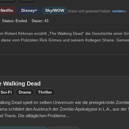
Netflix
Disney+
Sky/WOW
(Kann sich geändert haben.
melden
.)
1
Status:
Ended
Dauer:
43
on Robert Kirkman erzählt „The Walking Dead“ die Geschichte einer G
 diese vom Polizisten Rick Grimes und seinem Kollegen Shane. Gemei
e Walking Dead
Sci-Fi
Drama
Thriller
alking Dead spielt im selben Universum wie die preisgekrönte Zomb
ama schildert den Ausbruch der Zombie-Apokalypse in L.A., aus der 
d Travis. Die alltäglichen Probleme…