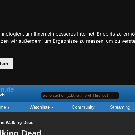
nologien, um Ihnen ein besseres Internet-Erlebnis zu ermö
utzen wir außerdem, um Ergebnisse zu messen, um zu ver
dern
n.de
Serie suchen (z.B. Game of Thrones)
ich!
lme
Watchliste
Community
Streaming
he Walking Dead
lking Dead