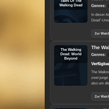
Tales Of The
Walking Dead
Genres:
In dieser 
Dead"-Univ
Zur Watch
The Wa
The Walking
Dead: World
Genres:
Beyond
Verfügbar
The Walkin
zwei junge
also um di
Zur Watch