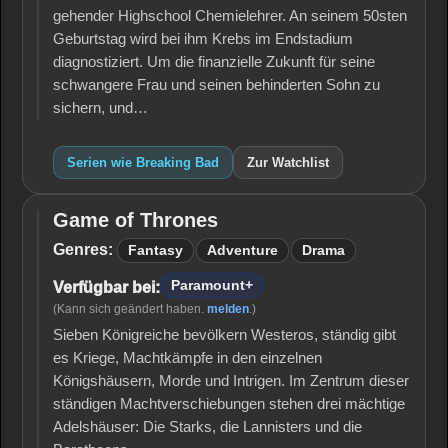
gehender Highschool Chemielehrer. An seinem 50sten
Geburtstag wird bei ihm Krebs im Endstadium
diagnostiziert. Um die finanzielle Zukunft für seine
schwangere Frau und seinen behinderten Sohn zu
sichern, und…
Serien wie Breaking Bad
Zur Watchlist
Game of Thrones
Game
of
Genres:
Fantasy
Adventure
Drama
Thrones
Paramount+
Verfügbar bei:
(Kann sich geändert haben.
melden
.)
Sieben Königreiche bevölkern Westeros, ständig gibt
es Kriege, Machtkämpfe in den einzelnen
Königshäusern, Morde und Intrigen. Im Zentrum dieser
ständigen Machtverschiebungen stehen drei mächtige
Adelshäuser: Die Starks, die Lannisters und die