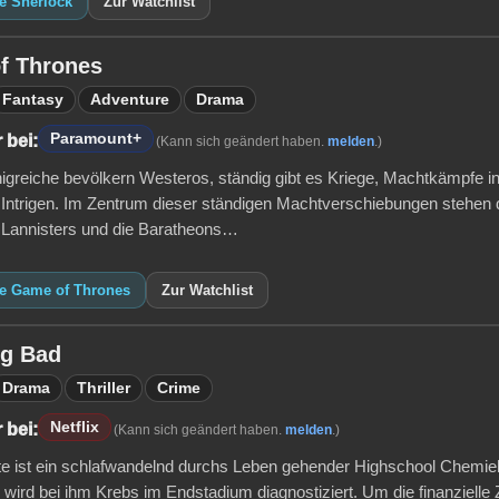
e Sherlock
Zur Watchlist
f Thrones
Fantasy
Adventure
Drama
Paramount+
 bei:
(Kann sich geändert haben.
melden
.)
igreiche bevölkern Westeros, ständig gibt es Kriege, Machtkämpfe i
Intrigen. Im Zentrum dieser ständigen Machtverschiebungen stehen 
e Lannisters und die Baratheons…
ie Game of Thrones
Zur Watchlist
ng Bad
Drama
Thriller
Crime
Netflix
 bei:
(Kann sich geändert haben.
melden
.)
te ist ein schlafwandelnd durchs Leben gehender Highschool Chemie
 wird bei ihm Krebs im Endstadium diagnostiziert. Um die finanzielle