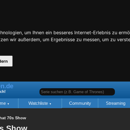
nologien, um Ihnen ein besseres Internet-Erlebnis zu ermö
utzen wir außerdem, um Ergebnisse zu messen, um zu ver
dern
n.de
Serie suchen (z.B. Game of Thrones)
ich!
lme
Watchliste
Community
Streaming
hat 70s Show
0s Show