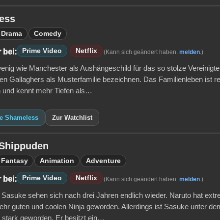
ess
Drama
Comedy
Prime Video
Netflix
 bei:
(Kann sich geändert haben.
melden
.)
nig wie Manchester als Aushängeschild für das so stolze Vereinigte
en Gallaghers als Musterfamilie bezeichnen. Das Familienleben ist re
und kennt mehr Tiefen als…
ie Shameless
Zur Watchlist
 Shippuden
Fantasy
Animation
Adventure
Prime Video
Netflix
 bei:
(Kann sich geändert haben.
melden
.)
 Sasuke sehen sich nach drei Jahren endlich wieder. Naruto hat extr
ehr guten und coolen Ninja geworden. Allerdings ist Sasuke unter d
h stark geworden. Er besitzt ein…