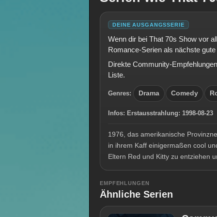
DEINE AUSGANGSSERIE
Wenn dir bei That 70s Show vor al
Romance-Serien als nächste gute
Direkte Community-Empfehlungen e
Liste.
Genres:
Drama
Comedy
R
Infos:
Erstausstrahlung:
1998-08-2
1976, das amerikanische Provinznes
in ihrem Kaff einigermaßen cool und
Eltern Red und Kitty zu entziehen 
EMPFEHLUNGEN
Ähnliche Serien