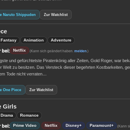
ie Naruto Shippuden
Zur Watchlist
ece
Fantasy
Animation
Adventure
Netflix
 bei:
(Kann sich geändert haben.
melden
.)
ste und gefürchtetste Piratenkönig aller Zeiten, Gold Roger, war beka
r Welt zu besitzen. Das Versteck dieser begehrten Kostbarkeiten, ge
nem Tode nicht verraten…
ie One Piece
Zur Watchlist
 Girls
Drama
Romance
Prime Video
Netflix
Disney+
Paramount+
 bei:
(Kann s