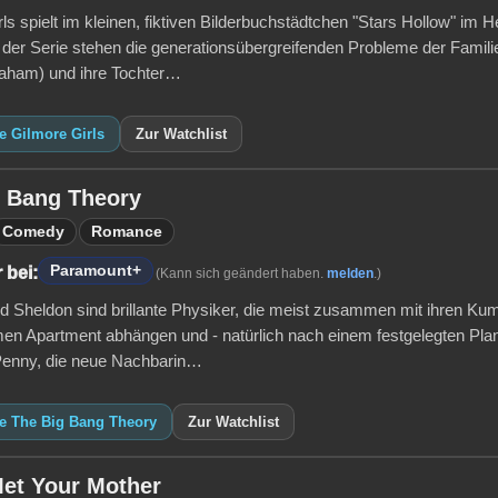
ls spielt im kleinen, fiktiven Bilderbuchstädtchen "Stars Hollow" im 
 der Serie stehen die generationsübergreifenden Probleme der Famili
aham) und ihre Tochter…
e Gilmore Girls
Zur Watchlist
g Bang Theory
Comedy
Romance
Paramount+
 bei:
(Kann sich geändert haben.
melden
.)
d Sheldon sind brillante Physiker, die meist zusammen mit ihren Ku
n Apartment abhängen und - natürlich nach einem festgelegten Plan 
 Penny, die neue Nachbarin…
ie The Big Bang Theory
Zur Watchlist
et Your Mother