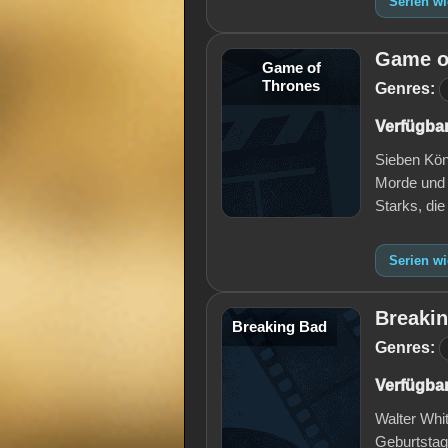
Serien wi
Game o
Game of
Thrones
Genres:
Verfügbar
Sieben Kön
Morde und 
Starks, di
Serien w
Breaki
Breaking Bad
Genres:
Verfügbar
Walter Whi
Geburtstag