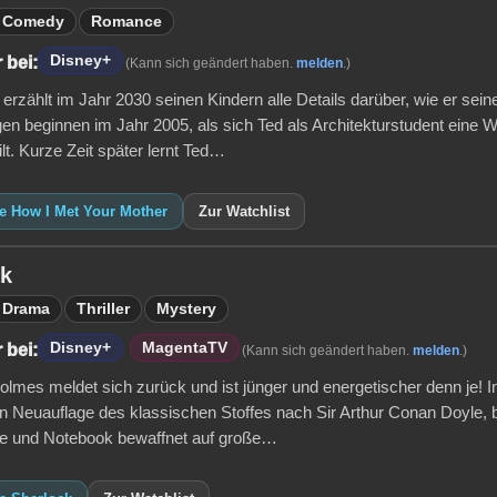
Comedy
Romance
Disney+
 bei:
(Kann sich geändert haben.
melden
.)
rzählt im Jahr 2030 seinen Kindern alle Details darüber, wie er sein
gen beginnen im Jahr 2005, als sich Ted als Architekturstudent eine
ilt. Kurze Zeit später lernt Ted…
ie How I Met Your Mother
Zur Watchlist
ck
Drama
Thriller
Mystery
Disney+
MagentaTV
 bei:
(Kann sich geändert haben.
melden
.)
lmes meldet sich zurück und ist jünger und energetischer denn je! In
 Neuauflage des klassischen Stoffes nach Sir Arthur Conan Doyle, 
e und Notebook bewaffnet auf große…