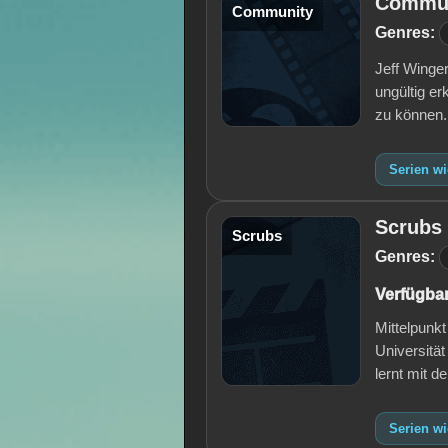
Commu
Community
Genres:
Jeff Winger
ungültig e
zu können.
Serien w
Scrubs
Scrubs
Genres:
Verfügbar
Mittelpunkt
Universitä
lernt mit 
Serien w