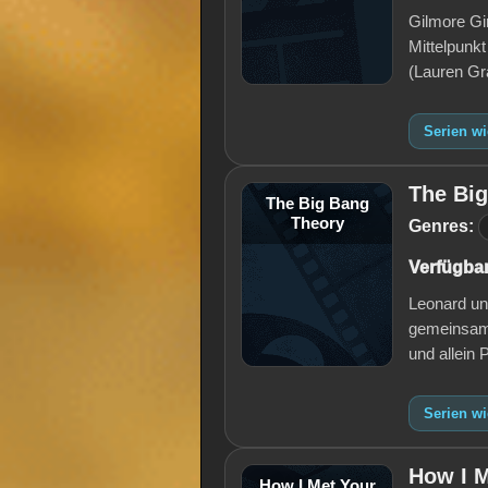
Gilmore Gir
Mittelpunkt
(Lauren Gr
Serien wi
The Bi
The Big Bang
Theory
Genres:
Verfügbar
Leonard un
gemeinsame
und allein
Serien w
How I M
How I Met Your