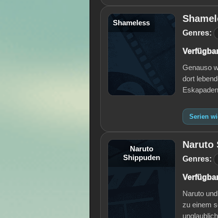
Shamel
Shameless
Genres:
Verfügbar
Genauso we
dort lebend
Eskapaden 
Serien w
Naruto
Naruto
Shippuden
Genres:
Verfügbar
Naruto und
zu einem s
unglaublic