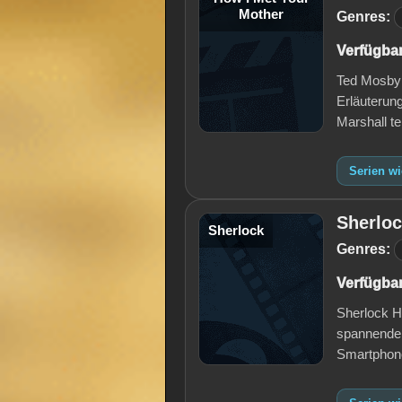
Mother
Genres:
Verfügbar
Ted Mosby e
Erläuterun
Marshall te
Serien w
Sherlo
Sherlock
Genres:
Verfügbar
Sherlock Ho
spannenden
Smartphon