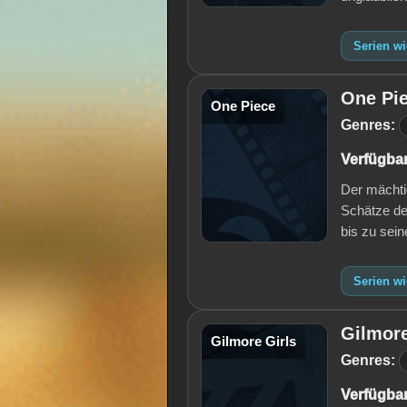
Serien w
One Pi
One Piece
Genres:
Verfügbar
Der mächtig
Schätze de
bis zu sei
Serien w
Gilmore
Gilmore Girls
Genres:
Verfügbar