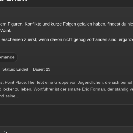
lem Figuren, Konflikte und kurze Folgen gefallen haben, findest du 
 Wahl.
rscheinen zuerst; wenn davon nicht genug vorhanden sind, ergänze
omance
3
Status:
Ended
Dauer:
25
t Point Place: Hier lebt eine Gruppe von Jugendlichen, die sich bemü
 locker zu leben. Wortführer ist der smarte Eric Forman, der ständig v
und seine…