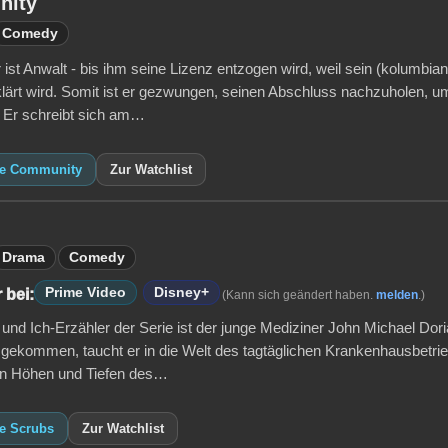
nity
Comedy
 ist Anwalt - bis ihm seine Lizenz entzogen wird, weil sein (kolumbi
rklärt wird. Somit ist er gezwungen, seinen Abschluss nachzuholen, u
 Er schreibt sich am…
ie Community
Zur Watchlist
Drama
Comedy
Prime Video
Disney+
 bei:
(Kann sich geändert haben.
melden
.)
 und Ich-Erzähler der Serie ist der junge Mediziner John Michael Dor
t gekommen, taucht er in die Welt des tagtäglichen Krankenhausbetrie
den Höhen und Tiefen des…
ie Scrubs
Zur Watchlist