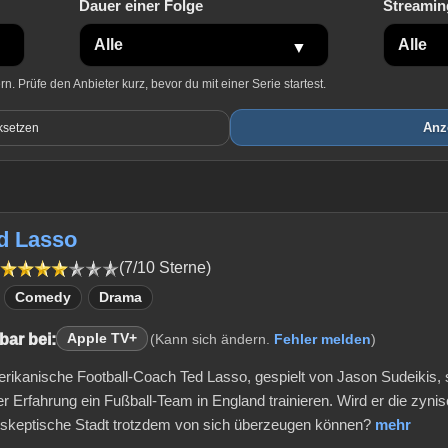
Dauer einer Folge
Streamin
. Prüfe den Anbieter kurz, bevor du mit einer Serie startest.
Anz
ksetzen
ed Lasso
(7/10 Sterne)
Comedy
Drama
bar bei:
Apple TV+
(Kann sich ändern.
Fehler melden
)
rikanische Football-Coach Ted Lasso, gespielt von Jason Sudeikis, so
er Erfahrung ein Fußball-Team in England trainieren. Wird er die zyni
 skeptische Stadt trotzdem von sich überzeugen können?
mehr