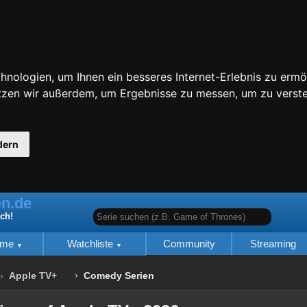
nologien, um Ihnen ein besseres Internet-Erlebnis zu ermö
utzen wir außerdem, um Ergebnisse zu messen, um zu ver
dern
n.de
Serie suchen (z.B. Game of Thrones)
ich!
lme
Watchliste
Community
Streaming
Apple TV+
Comedy Serien