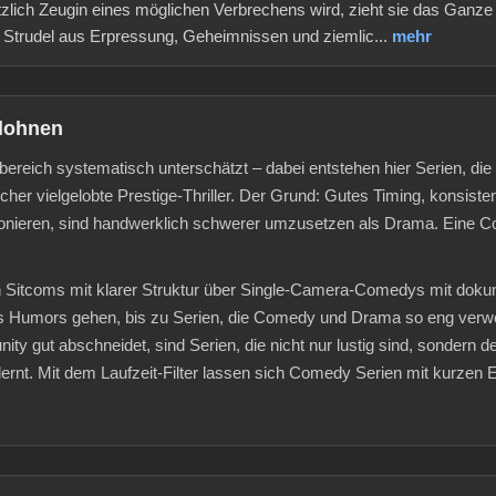
ötzlich Zeugin eines möglichen Verbrechens wird, zieht sie das Ganze
n Strudel aus Erpressung, Geheimnissen und ziemlic...
mehr
 lohnen
reich systematisch unterschätzt – dabei entstehen hier Serien, die
her vielgelobte Prestige-Thriller. Der Grund: Gutes Timing, konsisten
ktionieren, sind handwerklich schwerer umzusetzen als Drama. Eine Co
n Sitcoms mit klarer Struktur über Single-Camera-Comedys mit doku
s Humors gehen, bis zu Serien, die Comedy und Drama so eng verw
ity gut abschneidet, sind Serien, die nicht nur lustig sind, sondern 
ernt. Mit dem Laufzeit-Filter lassen sich Comedy Serien mit kurzen Ep