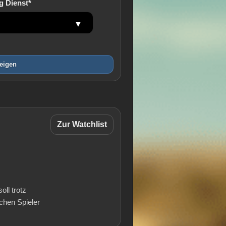
g Dienst*
eigen
Zur Watchlist
ll trotz
schen Spieler