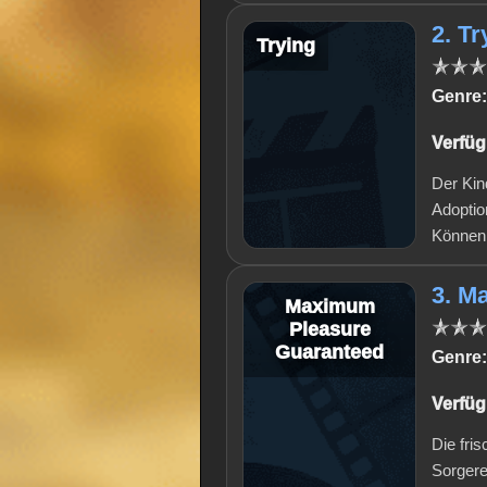
2. Tr
Trying
Genre:
Verfüg
Der Kin
Adoptio
Können 
3. M
Maximum
Pleasure
Guaranteed
Genre:
Verfüg
Die fri
Sorgere