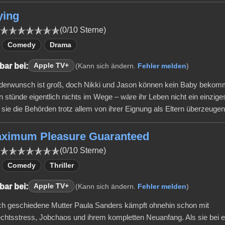
ying
(0/10 Sterne)
Comedy
Drama
bar bei:
Apple TV+
(Kann sich ändern.
Fehler melden
)
derwunsch ist groß, doch Nikki und Jason können kein Baby bekom
n stünde eigentlich nichts im Wege – wäre ihr Leben nicht ein einzig
sie die Behörden trotz allem von ihrer Eignung als Eltern überzeuge
aximum Pleasure Guaranteed
(0/10 Sterne)
Comedy
Thriller
bar bei:
Apple TV+
(Kann sich ändern.
Fehler melden
)
sch geschiedene Mutter Paula Sanders kämpft ohnehin schon mit
chtsstress, Jobchaos und ihrem kompletten Neuanfang. Als sie bei 