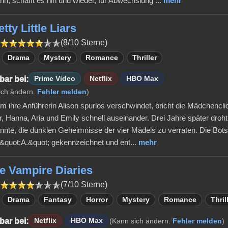
in, schafft es hin und wieder, für Abwechslung ...
mehr
etty Little Liars
(8/10 Sterne)
Drama
Mystery
Romance
Thriller
bar bei:
Prime Video
Netflix
HBO Max
ich ändern.
Fehler melden
)
 ihre Anführerin Alison spurlos verschwindet, bricht die Mädchencl
, Hanna, Aria und Emily schnell auseinander. Drei Jahre später droht
nte, die dunklen Geheimnisse der vier Mädels zu verraten. Die Bots
t &quot;A.&quot; gekennzeichnet und ent...
mehr
he Vampire Diaries
(7/10 Sterne)
Drama
Fantasy
Horror
Mystery
Romance
Thril
bar bei:
Netflix
HBO Max
(Kann sich ändern.
Fehler melden
)