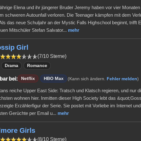
jährige Elena und ihr jüngerer Bruder Jeremy haben vor vier Monaten 
em schweren Autounfall verloren. Die Teenager kämpfen mit dem Verlu
Als das neue Schuljahr an der Mystic Falls Highschool beginnt, trifft 
euen Mitschüler Stefan Salvator...
mehr
ssip Girl
(7/10 Sterne)
Drama
Romance
bar bei:
Netflix
HBO Max
(Kann sich ändern.
Fehler melden
)
ans reiche Upper East Side: Tratsch und Klatsch regieren, und nur d
chsten wohnen hier. Inmitten dieser High Society lebt das &quot;Goss
zeigte Erzählerfigur der Serie. Sie postet mit Vorliebe im Internet un
sten Gerüchte per Email u...
mehr
lmore Girls
(8/10 Sterne)