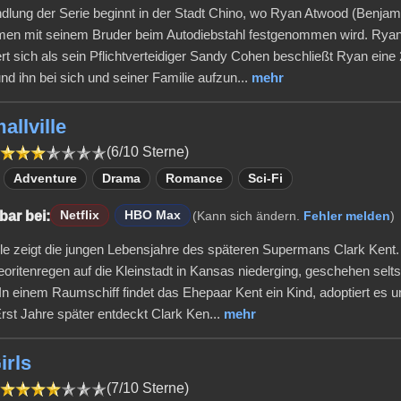
dlung der Serie beginnt in der Stadt Chino, wo Ryan Atwood (Benja
n mit seinem Bruder beim Autodiebstahl festgenommen wird. Rya
rt sich als sein Pflichtverteidiger Sandy Cohen beschließt Ryan eine
nd ihn bei sich und seiner Familie aufzun...
mehr
allville
(6/10 Sterne)
Adventure
Drama
Romance
Sci-Fi
bar bei:
Netflix
HBO Max
(Kann sich ändern.
Fehler melden
)
lle zeigt die jungen Lebensjahre des späteren Supermans Clark Ken
eoritenregen auf die Kleinstadt in Kansas niederging, geschehen sel
 In einem Raumschiff findet das Ehepaar Kent ein Kind, adoptiert es 
Erst Jahre später entdeckt Clark Ken...
mehr
irls
(7/10 Sterne)