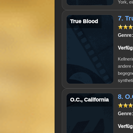
York, e
7. T
True Blood
Genre:
Verfüg
Kellner
andere 
begegne
synthet
8. O.
O.C., California
Genre:
Verfüg