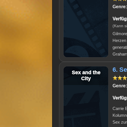
Genre:
Verfüg
(Kann s
Gilmore
Herzen 
generat
Graham)
6. Se
Sex and the
City
Genre:
Verfüg
Carrie 
Kolumne
Sex zum