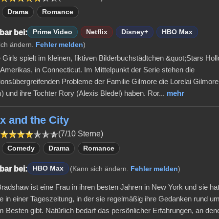
Drama
Romance
bar bei:
Prime Video
Netflix
Disney+
HBO Max
ich ändern.
Fehler melden
)
 Girls spielt im kleinen, fiktiven Bilderbuchstädtchen &quot;Stars Ho
Amerikas, in Connecticut. Im Mittelpunkt der Serie stehen die
ionsübergreifenden Probleme der Familie Gilmore die Lorelai Gilmore
 und ihre Tochter Rory (Alexis Bledel) haben. Ror...
mehr
x and the City
(7/10 Sterne)
Comedy
Drama
Romance
bar bei:
HBO Max
(Kann sich ändern.
Fehler melden
)
Bradshaw ist eine Frau in ihren besten Jahren in New York und sie hat
 in einer Tageszeitung, in der sie regelmäßig ihre Gedanken rund 
 Besten gibt. Natürlich bedarf das persönlicher Erfahrungen, an de