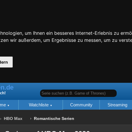
nologien, um Ihnen ein besseres Internet-Erlebnis zu ermö
utzen wir außerdem, um Ergebnisse zu messen, um zu ver
dern
n.de
Serie suchen (z.B. Game of Thrones)
ich!
lme
Watchliste
Community
Streaming
HBO Max
Romantische Serien