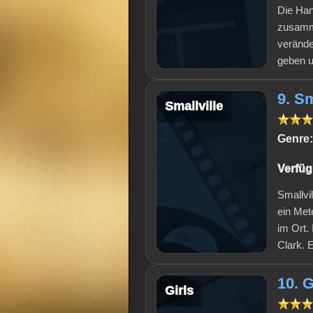
Die Han
zusamme
verände
geben u
9. Sm
Smallville
Genre:
Verfüg
Smallvi
ein Met
im Ort.
Clark. 
10. G
Girls