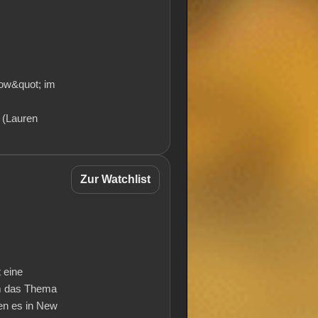
llow&quot; im
 (Lauren
Zur Watchlist
 eine
um das Thema
nen es in New