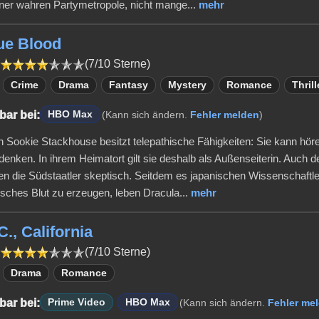
iner wahren Partymetropole, nicht mange...
mehr
rue Blood
(7/10 Sterne)
Crime
Drama
Fantasy
Mystery
Romance
Thrill
bar bei:
HBO Max
(Kann sich ändern.
Fehler melden
)
in Sookie Stackhouse besitzt telepathische Fähigkeiten: Sie kann hör
denken. In ihrem Heimatort gilt sie deshalb als Außenseiterin. Auch 
n die Südstaatler skeptisch. Seitdem es japanischen Wissenschaftle
isches Blut zu erzeugen, leben Dracula...
mehr
C., California
(7/10 Sterne)
Drama
Romance
bar bei:
Prime Video
HBO Max
(Kann sich ändern.
Fehler me