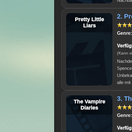
Nachbar
2. Pr
Pretty Little
Liars
Genre:
Verfüg
(Kann s
Nachdem
Spencer
Unbekan
alle mi
3. T
The Vampire
Diaries
Genre:
Verfüg