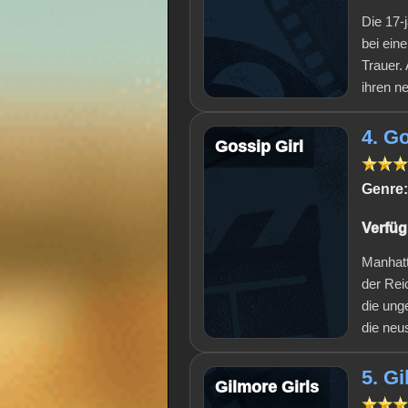
Die 17-
bei ein
Trauer. 
ihren n
4. Go
Gossip Girl
Genre:
Verfüg
Manhatt
der Rei
die unge
die neu
5. Gi
Gilmore Girls