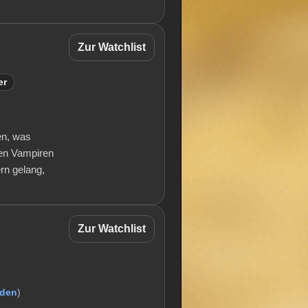
Zur Watchlist
er
en, was
den Vampiren
rn gelang,
Zur Watchlist
lden
)