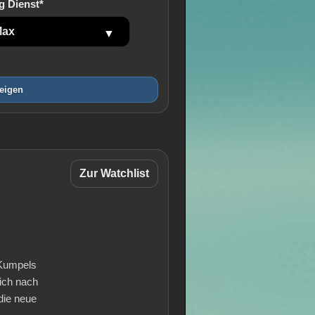
g Dienst*
eigen
Zur Watchlist
 Kumpels
ich nach
die neue