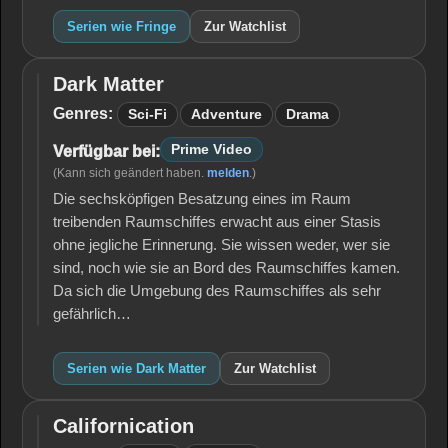
Serien wie Fringe
Zur Watchlist
Dark Matter
Dark
Matter
Genres:
Sci-Fi
Adventure
Drama
Prime Video
Verfügbar bei:
(Kann sich geändert haben.
melden
.)
Die sechsköpfigen Besatzung eines im Raum
treibenden Raumschiffes erwacht aus einer Stasis
ohne jegliche Erinnerung. Sie wissen weder, wer sie
sind, noch wie sie an Bord des Raumschiffes kamen.
Da sich die Umgebung des Raumschiffes als sehr
gefährlich…
Serien wie Dark Matter
Zur Watchlist
Californication
Californication