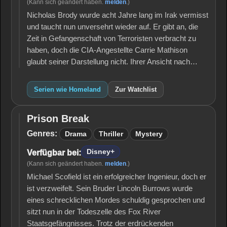
(Kann sich geändert haben.
melden
.)
Nicholas Brody wurde acht Jahre lang im Irak vermisst
und taucht nun unversehrt wieder auf. Er gibt an, die
Zeit in Gefangenschaft von Terroristen verbracht zu
haben, doch die CIA-Angestellte Carrie Mathison
glaubt seiner Darstellung nicht. Ihrer Ansicht nach…
Serien wie Homeland
Zur Watchlist
Prison Break
Prison
Break
Genres:
Drama
Thriller
Mystery
Disney+
Verfügbar bei:
(Kann sich geändert haben.
melden
.)
Michael Scofield ist ein erfolgreicher Ingenieur, doch er
ist verzweifelt. Sein Bruder Lincoln Burrows wurde
eines schrecklichen Mordes schuldig gesprochen und
sitzt nun in der Todeszelle des Fox River
Staatsgefängnisses. Trotz der erdrückenden