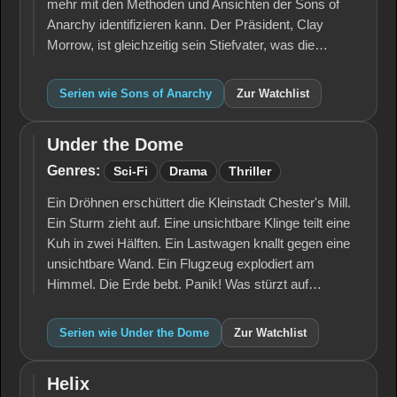
mehr mit den Methoden und Ansichten der Sons of
Anarchy identifizieren kann. Der Präsident, Clay
Morrow, ist gleichzeitig sein Stiefvater, was die…
Serien wie Sons of Anarchy
Zur Watchlist
Under the Dome
Under
the
Genres:
Sci-Fi
Drama
Thriller
Dome
Ein Dröhnen erschüttert die Kleinstadt Chester's Mill.
Ein Sturm zieht auf. Eine unsichtbare Klinge teilt eine
Kuh in zwei Hälften. Ein Lastwagen knallt gegen eine
unsichtbare Wand. Ein Flugzeug explodiert am
Himmel. Die Erde bebt. Panik! Was stürzt auf…
Serien wie Under the Dome
Zur Watchlist
Helix
Helix