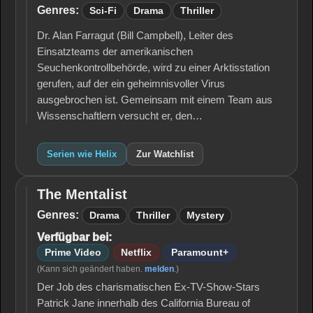
Genres:
Sci-Fi
Drama
Thriller
Dr. Alan Farragut (Bill Campbell), Leiter des
Einsatzteams der amerikanischen
Seuchenkontrollbehörde, wird zu einer Arktisstation
gerufen, auf der ein geheimnisvoller Virus
ausgebrochen ist. Gemeinsam mit einem Team aus
Wissenschaftlern versucht er, den…
Serien wie Helix
Zur Watchlist
The Mentalist
The
Mentalist
Genres:
Drama
Thriller
Mystery
Verfügbar bei:
Prime Video
Netflix
Paramount+
(Kann sich geändert haben.
melden
.)
Der Job des charismatischen Ex-TV-Show-Stars
Patrick Jane innerhalb des California Bureau of