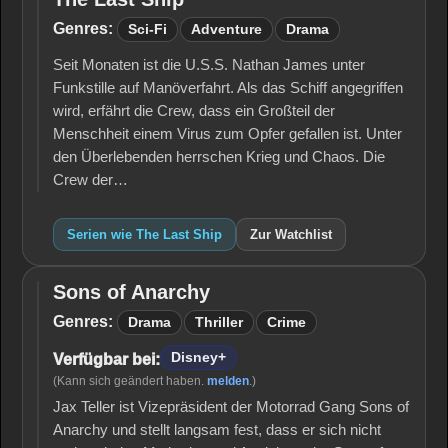
The
Last
Genres:
Sci-Fi
Adventure
Drama
Ship
Seit Monaten ist die U.S.S. Nathan James unter
Funkstille auf Manöverfahrt. Als das Schiff angegriffen
wird, erfährt die Crew, dass ein Großteil der
Menschheit einem Virus zum Opfer gefallen ist. Unter
den Überlebenden herrschen Krieg und Chaos. Die
Crew der…
Serien wie The Last Ship
Zur Watchlist
Sons of Anarchy
Sons of
Anarchy
Genres:
Drama
Thriller
Crime
Disney+
Verfügbar bei:
(Kann sich geändert haben.
melden
.)
Jax Teller ist Vizepräsident der Motorrad Gang Sons of
Anarchy und stellt langsam fest, dass er sich nicht