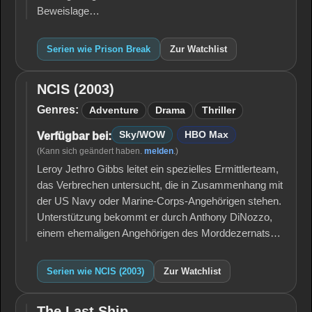
Beweislage…
Serien wie Prison Break
Zur Watchlist
NCIS (2003)
NCIS
(2003)
Genres:
Adventure
Drama
Thriller
Sky/WOW
HBO Max
Verfügbar bei:
(Kann sich geändert haben.
melden
.)
Leroy Jethro Gibbs leitet ein spezielles Ermittlerteam,
das Verbrechen untersucht, die in Zusammenhang mit
der US Navy oder Marine-Corps-Angehörigen stehen.
Unterstützung bekommt er durch Anthony DiNozzo,
einem ehemaligen Angehörigen des Morddezernats…
Serien wie NCIS (2003)
Zur Watchlist
The Last Ship