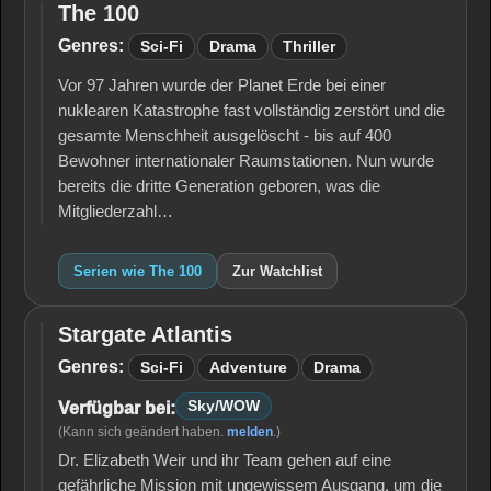
The 100
The
100
Genres:
Sci-Fi
Drama
Thriller
Vor 97 Jahren wurde der Planet Erde bei einer
nuklearen Katastrophe fast vollständig zerstört und die
gesamte Menschheit ausgelöscht - bis auf 400
Bewohner internationaler Raumstationen. Nun wurde
bereits die dritte Generation geboren, was die
Mitgliederzahl…
Serien wie The 100
Zur Watchlist
Stargate Atlantis
Stargate
Atlantis
Genres:
Sci-Fi
Adventure
Drama
Sky/WOW
Verfügbar bei:
(Kann sich geändert haben.
melden
.)
Dr. Elizabeth Weir und ihr Team gehen auf eine
gefährliche Mission mit ungewissem Ausgang, um die