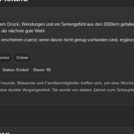
llem Druck, Wendungen und ein Seriengefühl aus den 2000ern gefallen 
n als nächste gute Wahl.
rscheinen zuerst; wenn davon nicht genug vorhanden sind, ergänze
orror
Crime
9
Status:
Ended
Dauer:
40
 Freunde, Bekannte und Familienmitglieder treffen sich, um eine Woche
h eine dunkle Vergangenheit: Sie wurde vor sieben Jahren zum Schaupl