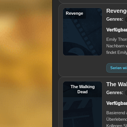
Reveng
Revenge
Genres:
Verfügbar
Emily Thor
Nachbarn w
findet Emi
Serien w
The Wa
The Walking
Dead
Genres:
Verfügbar
Basierend 
Überlebend
Kollegen S