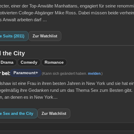
ter, einer der Top-Anwälte Manhattans, engagiert für seine renommie
tivierten College-Abgänger Mike Ross. Dabei müssen beide verheiml
ls Anwalt arbeiten darf …
e Suits (2011)
Zur Watchlist
 the City
Drama
Comedy
Romance
Paramount+
 bei:
(Kann sich geändert haben.
melden
.)
shaw ist eine Frau in ihren besten Jahren in New York und sie hat ei
 regelmäßig ihre Gedanken rund um das Thema Sex zum Besten gibt. N
n, an denen es in New York…
e Sex and the City
Zur Watchlist