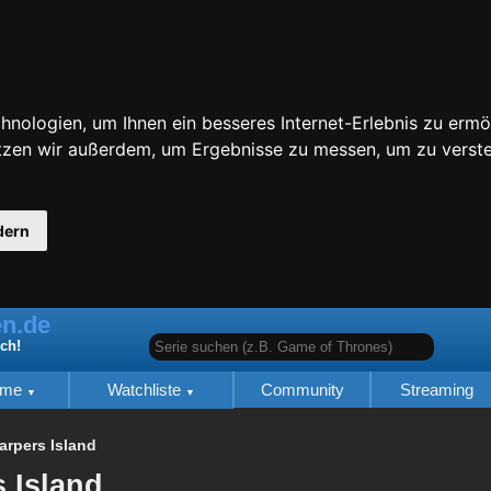
nologien, um Ihnen ein besseres Internet-Erlebnis zu ermö
utzen wir außerdem, um Ergebnisse zu messen, um zu ver
dern
n.de
Serie suchen (z.B. Game of Thrones)
ich!
lme
Watchliste
Community
Streaming
arpers Island
 Island