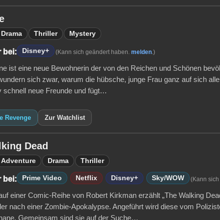
e
Drama
Thriller
Mystery
Disney+
 bei:
(Kann sich geändert haben.
melden
.)
ne ist eine neue Bewohnerin der von den Reichen und Schönen bevöl
undern sich zwar, warum die hübsche, junge Frau ganz auf sich allein
ly schnell neue Freunde und fügt…
ie Revenge
Zur Watchlist
lking Dead
Adventure
Drama
Thriller
Prime Video
Netflix
Disney+
Sky/WOW
 bei:
(Kann sich
auf einer Comic-Reihe von Robert Kirkman erzählt „The Walking Dea
er nach einer Zombie-Apokalypse. Angeführt wird diese vom Polizi
hane. Gemeinsam sind sie auf der Suche…