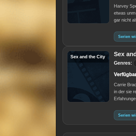
Harvey Spec
etwas unmo
gar nicht a
Serien wi
Sex and
Sex and the City
Genres:
Verfügbar
Carrie Brad
in der sie
Erfahrunge
Serien wi