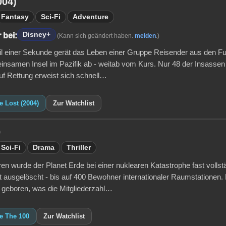
004)
Fantasy
Sci-Fi
Adventure
Disney+
 bei:
(Kann sich geändert haben.
melden
.)
il einer Sekunde gerät das Leben einer Gruppe Reisender aus den Fug
einsamen Insel im Pazifik ab - weitab vom Kurs. Nur 48 der Insassen 
uf Rettung erweist sich schnell…
e Lost (2004)
Zur Watchlist
0
Sci-Fi
Drama
Thriller
en wurde der Planet Erde bei einer nuklearen Katastrophe fast vollst
 ausgelöscht - bis auf 400 Bewohner internationaler Raumstationen. N
 geboren, was die Mitgliederzahl…
e The 100
Zur Watchlist