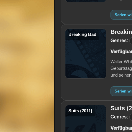
Serien w
Breaki
Breaking Bad
Genres:
Verfügbar
Walter Whi
Geburtstag
und seinen
Serien w
Suits (
Suits (2011)
Genres:
Verfügbar