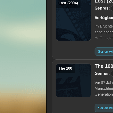
Lost (2
Lost (2004)
Genres:
Verfügbar
Im Bruchte
scheinbar 
Hoffnung a
Serien wi
The 10
The 100
Genres:
Vor 97 Jahr
Menschheit
Generation
Serien wi