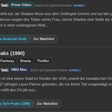
Prime Video
 bei:
(Kann sich geändert haben.
melden
.)
zieht auf, als Shadow Moon aus dem Gefängnis kommt und auf den 
eigelassen wegen des Todes seiner Frau, nimmt Shadow eine Stelle a
ich in einer verborgenen Welt…
ie American Gods
Zur Watchlist
aks (1990)
Fantasy
Drama
Thriller
HBO Max
 bei:
(Kann sich geändert haben.
melden
.)
 ist eine kleine Stadt im Norden der USA, unweit der kanadischen Gr
 17-jährigen Laura Palmer gefunden, die vor ihrem Tod vergewaltigt 
 reißt den Ort jäh aus…
e Twin Peaks (1990)
Zur Watchlist