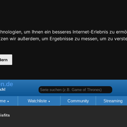
nologien, um Ihnen ein besseres Internet-Erlebnis zu ermö
utzen wir außerdem, um Ergebnisse zu messen, um zu ver
dern
n.de
Serie suchen (z.B. Game of Thrones)
ich!
lme
Watchliste
Community
Streaming
isfits