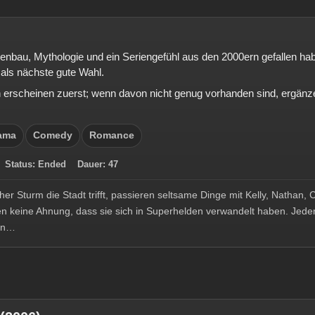
tenbau, Mythologie und ein Seriengefühl aus den 2000ern gefallen habe
als nächste gute Wahl.
rscheinen zuerst; wenn davon nicht genug vorhanden sind, ergänze
ama
Comedy
Romance
2
Status:
Ended
Dauer:
47
er Sturm die Stadt trifft, passieren seltsame Dinge mit Kelly, Nathan, C
en keine Ahnung, dass sie sich in Superhelden verwandelt haben. Jeder h
hen…