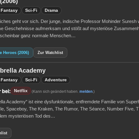
(2006)
Fantasy
Sci-Fi
Drama
ches geht vor sich. Der junge, indische Professor Mohinder Suresh 
me Geschehnisse aufmerksam und stößt auf mysteriöse Zusammenhän
 scheinbar ganz normale Menschen…
e Heroes (2006)
Zur Watchlist
brella Academy
Fantasy
Sci-Fi
Adventure
Netflix
 bei:
(Kann sich geändert haben.
melden
.)
lla Academy“ ist eine dysfunktionale, entfremdete Familie von Supe
e, Spaceboy, The Kraken, The Rumor, The Séance, Number Five, The
 dem mysteriösen Tod des…
list