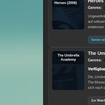
Heroes 
Heroes (2006)
Genres:
Ungewöhnli
auf seltsa
entdecken
Serien wi
The Um
The Umbrella
Academy
Genres:
Verfügbar
Die „Umbre
The Monocl
sich nach
Zur Watch