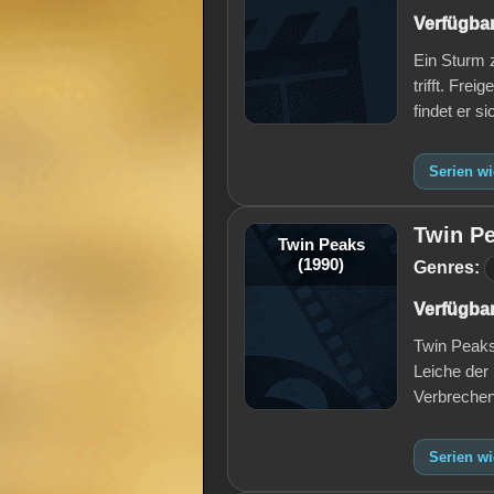
Verfügbar
Ein Sturm 
trifft. Fr
findet er s
Serien w
Twin Pe
Twin Peaks
(1990)
Genres:
Verfügbar
Twin Peaks
Leiche der
Verbrechen
Serien wi