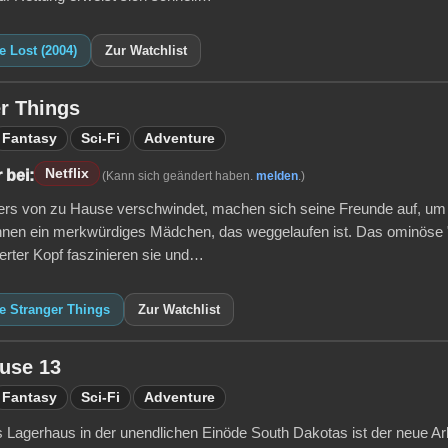
e Lost (2004)
Zur Watchlist
r Things
Fantasy
Sci-Fi
Adventure
Netflix
 bei:
(Kann sich geändert haben.
melden
.)
yers von zu Hause verschwindet, machen sich seine Freunde auf, um i
hnen ein merkwürdiges Mädchen, das weggelaufen ist. Das ominöse "
ierter Kopf faszinieren sie und…
e Stranger Things
Zur Watchlist
use 13
Fantasy
Sci-Fi
Adventure
s Lagerhaus in der unendlichen Einöde South Dakotas ist der neue Ar