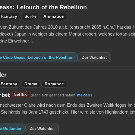
ass: Lelouch of the Rebellion
Fantasy
Sci-Fi
Animation
ktiven Zukunft des Jahres 2010 a.t.b. (entspricht 2065 n.Chr.) hat das 
Teikoku) Japan in weniger als einem Monat erobert, welches fortan s
 Seine Einwohner…
e Code Geass: Lelouch of the Rebellion
Zur Watchlist
der
Fantasy
Drama
Romance
Netflix
 bei:
(Kann sich geändert haben.
melden
.)
nschwester Claire wird nach dem Ende des Zweiten Weltkrieges im S
teinkreis ins Jahr 1743 geschickt. Hier wird sie von Highlandern entf
e Outlander
Zur Watchlist