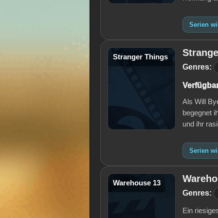
Serien wi
Strange
Stranger Things
Genres:
Verfügbar
Als Will B
begegnet i
und ihr ras
Serien wi
Wareho
Warehouse 13
Genres:
Ein riesige