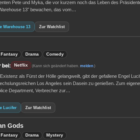
enten Pete und Myka, die vor kurzem noch das Leben des Präsidenten
"Warehouse 13" bewachen, das vom…
ie Warehouse 13
Zur Watchlist
Fantasy
Drama
Comedy
Netflix
 bei:
(Kann sich geändert haben.
melden
.)
Existenz als Fürst der Hölle gelangweilt, gibt der gefallene Engel Luci
chslungsreichen Los Angeles sein Dasein zu genießen. Zum eigenen
lice Department, Verbrecher zur…
e Lucifer
Zur Watchlist
an Gods
Fantasy
Drama
Mystery