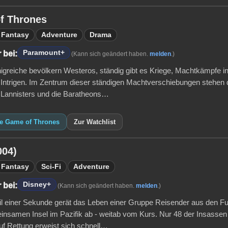
f Thrones
Fantasy
Adventure
Drama
Paramount+
 bei:
(Kann sich geändert haben.
melden
.)
igreiche bevölkern Westeros, ständig gibt es Kriege, Machtkämpfe i
Intrigen. Im Zentrum dieser ständigen Machtverschiebungen stehen 
e Lannisters und die Baratheons…
ie Game of Thrones
Zur Watchlist
004)
Fantasy
Sci-Fi
Adventure
Disney+
 bei:
(Kann sich geändert haben.
melden
.)
il einer Sekunde gerät das Leben einer Gruppe Reisender aus den Fug
einsamen Insel im Pazifik ab - weitab vom Kurs. Nur 48 der Insassen 
uf Rettung erweist sich schnell…