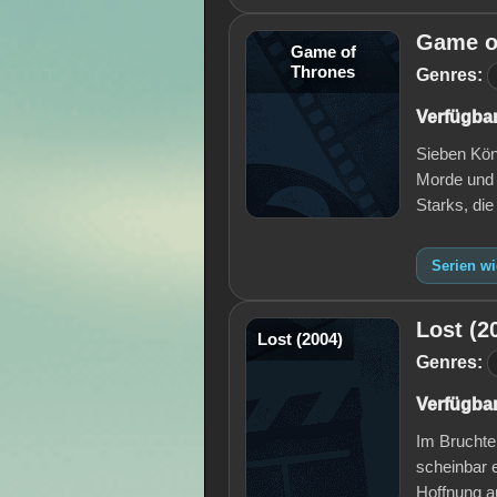
Game o
Game of
Thrones
Genres:
Verfügbar
Sieben Kön
Morde und 
Starks, di
Serien w
Lost (2
Lost (2004)
Genres:
Verfügbar
Im Bruchte
scheinbar 
Hoffnung a