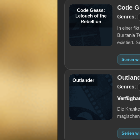
Code Ge
Code Geass:
Lelouch of the
Genres:
Rebellion
In einer fi
Buritania 
existiert.
Serien wi
Outlan
Outlander
Genres:
Verfügbar
Die Kranke
magischen S
Serien wi