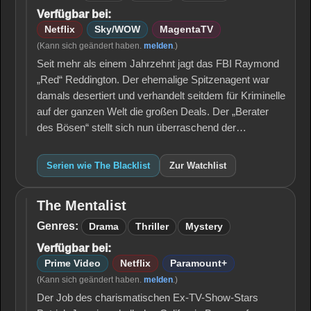
Verfügbar bei:
Netflix
Sky/WOW
MagentaTV
(Kann sich geändert haben.
melden
.)
Seit mehr als einem Jahrzehnt jagt das FBI Raymond
„Red“ Reddington. Der ehemalige Spitzenagent war
damals desertiert und verhandelt seitdem für Kriminelle
auf der ganzen Welt die großen Deals. Der „Berater
des Bösen“ stellt sich nun überraschend der…
Serien wie The Blacklist
Zur Watchlist
The Mentalist
The
Mentalist
Genres:
Drama
Thriller
Mystery
Verfügbar bei:
Prime Video
Netflix
Paramount+
(Kann sich geändert haben.
melden
.)
Der Job des charismatischen Ex-TV-Show-Stars