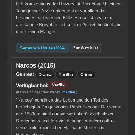
Lehrkrankenhaus der Universität Princeton. Mit einem
Team junger Ärzte untersucht er vor allem die
besonders schwierigen Fälle. House ist zwar eine
anerkannte Koryphäe auf seinem Gebiet, besticht aber
durch einen Mangel…
Serien wie House (2004)
Zur Watchlist
Narcos (2015)
Narcos
(2015)
Genres:
Drama
Thriller
Crime
Netflix
Verfügbar bei:
(Kann sich geändert haben.
melden
.)
"Narcos" porträtiert das Leben und den Tod des
berüchtigten Drogenkönigs Pablo Escobar. Der war in
den 1980ern nicht nur weltweit als rücksichtsloser
Drogenboss und Terrorist bekannt, sondern galt in
seiner kolumbianischen Heimat in Medellin im
Gegensatz als…