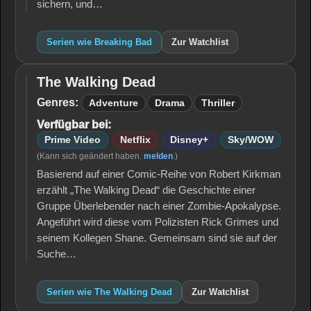
sichern, und…
Serien wie Breaking Bad
Zur Watchlist
The Walking Dead
The
Walking
Genres:
Adventure
Drama
Thriller
Dead
Verfügbar bei:
Prime Video
Netflix
Disney+
Sky/WOW
(Kann sich geändert haben.
melden
.)
Basierend auf einer Comic-Reihe von Robert Kirkman
erzählt „The Walking Dead“ die Geschichte einer
Gruppe Überlebender nach einer Zombie-Apokalypse.
Angeführt wird diese vom Polizisten Rick Grimes und
seinem Kollegen Shane. Gemeinsam sind sie auf der
Suche…
Serien wie The Walking Dead
Zur Watchlist