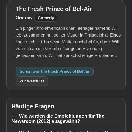
The Fresh Prince of Bel-Air
The
Fresh
Genres:
Comedy
Prince
of
Ein junger afro-amerikanischer Teenager namens Will
Bel-
lebt zusammen mit seiner Mutter in Philadelphia. Eines
Air
Tages schickt ihn seine Mutter nach Bel Air, damit Will
von nun an die Vorteile einer guten Erziehung
geniessen kann. Will hat zunächst einige Probleme…
Serien wie The Fresh Prince of Bel-Air
Zur Watchlist
Häufige Fragen
Wie werden die Empfehlungen für The
Newsroom (2012) ausgewählt?