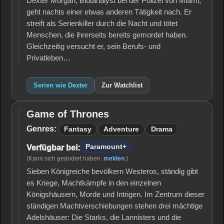
Dexter Morgan, Blutanalyst bei der Polizei von Miami,
geht nachts einer etwas anderen Tätigkeit nach. Er
streift als Serienkiller durch die Nacht und tötet
Menschen, die ihrerseits bereits gemordet haben.
Gleichzeitig versucht er, sein Berufs- und
Privatleben…
Serien wie Dexter
Zur Watchlist
Game of Thrones
Game
of
Genres:
Fantasy
Adventure
Drama
Thrones
Paramount+
Verfügbar bei:
(Kann sich geändert haben.
melden
.)
Sieben Königreiche bevölkern Westeros, ständig gibt
es Kriege, Machtkämpfe in den einzelnen
Königshäusern, Morde und Intrigen. Im Zentrum dieser
ständigen Machtverschiebungen stehen drei mächtige
Adelshäuser: Die Starks, die Lannisters und die