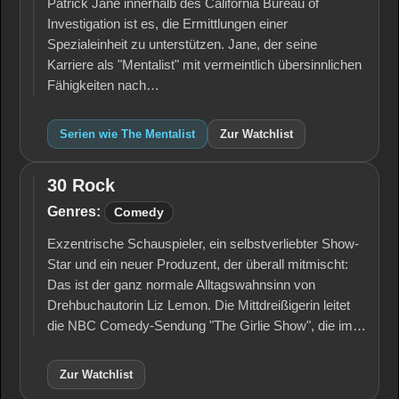
Patrick Jane innerhalb des California Bureau of
Investigation ist es, die Ermittlungen einer
Spezialeinheit zu unterstützen. Jane, der seine
Karriere als "Mentalist" mit vermeintlich übersinnlichen
Fähigkeiten nach…
Serien wie The Mentalist
Zur Watchlist
30 Rock
30
Rock
Genres:
Comedy
Exzentrische Schauspieler, ein selbstverliebter Show-
Star und ein neuer Produzent, der überall mitmischt:
Das ist der ganz normale Alltagswahnsinn von
Drehbuchautorin Liz Lemon. Die Mittdreißigerin leitet
die NBC Comedy-Sendung "The Girlie Show", die im…
Zur Watchlist