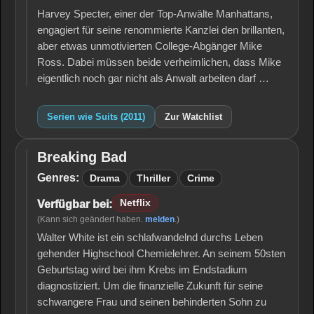
Harvey Specter, einer der Top-Anwälte Manhattans,
engagiert für seine renommierte Kanzlei den brillanten,
aber etwas unmotivierten College-Abgänger Mike
Ross. Dabei müssen beide verheimlichen, dass Mike
eigentlich noch gar nicht als Anwalt arbeiten darf …
Serien wie Suits (2011)
Zur Watchlist
Breaking Bad
Breaking
Bad
Genres:
Drama
Thriller
Crime
Netflix
Verfügbar bei:
(Kann sich geändert haben.
melden
.)
Walter White ist ein schlafwandelnd durchs Leben
gehender Highschool Chemielehrer. An seinem 50sten
Geburtstag wird bei ihm Krebs im Endstadium
diagnostiziert. Um die finanzielle Zukunft für seine
schwangere Frau und seinen behinderten Sohn zu