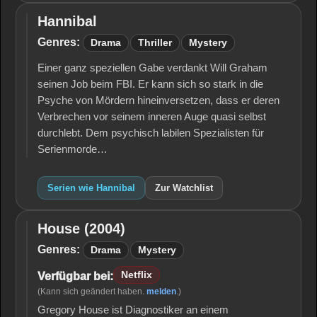
Hannibal
Hannibal
Genres:
Drama
Thriller
Mystery
Einer ganz speziellen Gabe verdankt Will Graham
seinen Job beim FBI. Er kann sich so stark in die
Psyche von Mördern hineinversetzen, dass er deren
Verbrechen vor seinem inneren Auge quasi selbst
durchlebt. Dem psychisch labilen Spezialisten für
Serienmorde…
Serien wie Hannibal
Zur Watchlist
House (2004)
House
(2004)
Genres:
Drama
Mystery
Netflix
Verfügbar bei:
(Kann sich geändert haben.
melden
.)
Gregory House ist Diagnostiker an einem