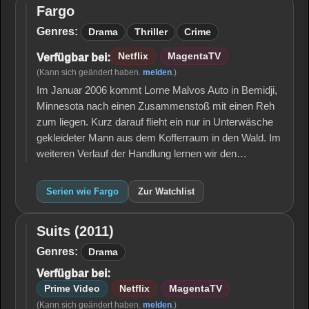
Fargo
Fargo
Genres:
Drama
Thriller
Crime
Netflix
MagentaTV
Verfügbar bei:
(Kann sich geändert haben.
melden
.)
Im Januar 2006 kommt Lorne Malvos Auto in Bemidji,
Minnesota nach einen Zusammenstoß mit einen Reh
zum liegen. Kurz darauf flieht ein nur in Unterwäsche
gekleideter Mann aus dem Kofferraum in den Wald. Im
weiteren Verlauf der Handlung lernen wir den…
Serien wie Fargo
Zur Watchlist
Suits (2011)
Suits
(2011)
Genres:
Drama
Verfügbar bei:
Prime Video
Netflix
MagentaTV
(Kann sich geändert haben.
melden
.)