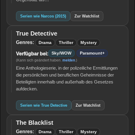
Serien wie Narcos (2015)
Zur Watchlist
True Detective
True
Detective
Genres:
Drama
Thriller
Mystery
Sky/WOW
Paramount+
Verfügbar bei:
(Kann sich geändert haben.
melden
.)
Eine Anthologieserie, in der polizeiliche Ermittlungen
die persönlichen und beruflichen Geheimnisse der
Beteiligten innerhalb und außerhalb des Gesetzes
aufdecken.
Serien wie True Detective
Zur Watchlist
The Blacklist
The
Blacklist
Genres:
Drama
Thriller
Mystery