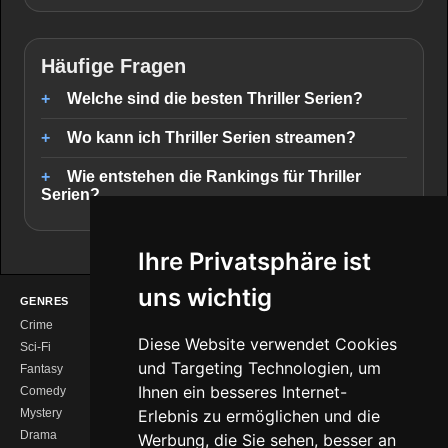
Häufige Fragen
Welche sind die besten Thriller Serien?
Wo kann ich Thriller Serien streamen?
Wie entstehen die Rankings für Thriller
Serien?
Ihre Privatsphäre ist
uns wichtig
GENRES
ANBIETER
Crime
Netflix
Diese Website verwendet Cookies
Sci-Fi
Amazon Prime
und Targeting Technologien, um
Fantasy
Disney+
Ihnen ein besseres Internet-
Comedy
MagentaTV
Mystery
Erlebnis zu ermöglichen und die
Sky/WOW
Drama
HBO Max
Werbung, die Sie sehen, besser an