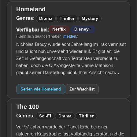
Homeland
Homeland
Genres:
Drama
Thriller
Mystery
Netflix
Disney+
Verfügbar bei:
(Kann sich geändert haben.
melden
.)
Nicholas Brody wurde acht Jahre lang im Irak vermisst
und taucht nun unversehrt wieder auf. Er gibt an, die
Zeit in Gefangenschaft von Terroristen verbracht zu
haben, doch die CIA-Angestellte Carrie Mathison
glaubt seiner Darstellung nicht. Ihrer Ansicht nach…
Serien wie Homeland
Zur Watchlist
The 100
The
100
Genres:
Sci-Fi
Drama
Thriller
Vor 97 Jahren wurde der Planet Erde bei einer
nuklearen Katastrophe fast vollständig zerstört und die