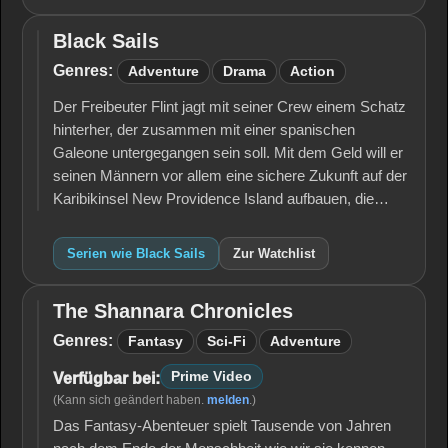
Black Sails
Black
Sails
Genres:
Adventure
Drama
Action
Der Freibeuter Flint jagt mit seiner Crew einem Schatz
hinterher, der zusammen mit einer spanischen
Galeone untergegangen sein soll. Mit dem Geld will er
seinen Männern vor allem eine sichere Zukunft auf der
Karibikinsel New Providence Island aufbauen, die…
Serien wie Black Sails
Zur Watchlist
The Shannara Chronicles
The
Shannara
Genres:
Fantasy
Sci-Fi
Adventure
Chronicles
Prime Video
Verfügbar bei:
(Kann sich geändert haben.
melden
.)
Das Fantasy-Abenteuer spielt Tausende von Jahren