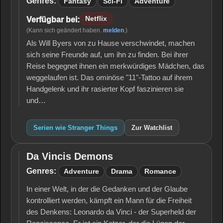
Genres:
Fantasy
Sci-Fi
Adventure
Netflix
Verfügbar bei:
(Kann sich geändert haben.
melden
.)
Als Will Byers von zu Hause verschwindet, machen
sich seine Freunde auf, um ihn zu finden. Bei ihrer
Reise begegnet ihnen ein merkwürdiges Mädchen, das
weggelaufen ist. Das ominöse "11"-Tattoo auf ihrem
Handgelenk und ihr rasierter Kopf faszinieren sie
und…
Serien wie Stranger Things
Zur Watchlist
Da Vincis Demons
Da
Vincis
Genres:
Adventure
Drama
Romance
Demons
In einer Welt, in der die Gedanken und der Glaube
kontrolliert werden, kämpft ein Mann für die Freiheit
des Denkens: Leonardo da Vinci - der Superheld der