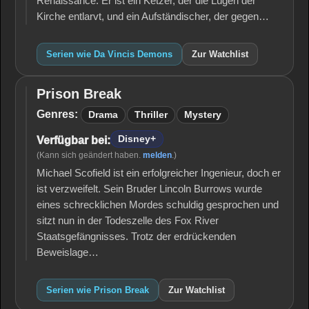
Renaissance. Er ist ein Ketzer, der die Lügen der
Kirche entlarvt, und ein Aufständischer, der gegen…
Serien wie Da Vincis Demons
Zur Watchlist
Prison Break
Prison
Break
Genres:
Drama
Thriller
Mystery
Disney+
Verfügbar bei:
(Kann sich geändert haben.
melden
.)
Michael Scofield ist ein erfolgreicher Ingenieur, doch er
ist verzweifelt. Sein Bruder Lincoln Burrows wurde
eines schrecklichen Mordes schuldig gesprochen und
sitzt nun in der Todeszelle des Fox River
Staatsgefängnisses. Trotz der erdrückenden
Beweislage…
Serien wie Prison Break
Zur Watchlist