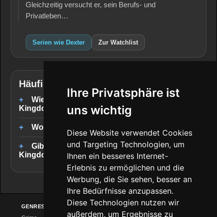
Gleichzeitig versucht er, sein Berufs- und
Privatleben…
Serien wie Dexter
Zur Watchlist
Häufige Fragen
Ihre Privatsphäre ist
Wie werden die Empfehlungen für The Last
uns wichtig
Kingdom ausgewählt?
Wo kann ich ähnliche Serien streamen?
Diese Website verwendet Cookies
und Targeting Technologien, um
Gibt es abgeschlossene Serien wie The Last
Kingdom?
Ihnen ein besseres Internet-
Erlebnis zu ermöglichen und die
Werbung, die Sie sehen, besser an
Ihre Bedürfnisse anzupassen.
Diese Technologien nutzen wir
GENRES
ANBIETER
ENTDECKEN
außerdem, um Ergebnisse zu