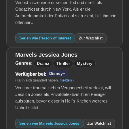
Verlust inszenierte er seinen Tod und streift als
Obdachloser durch New York. Als er die
Aufmerksamkeit der Polizei auf sich zieht, hilft ihm ein
offenbar…
Serien wie Person of Interest
Zur Watchlist
Marvels Jessica Jones
Marvels
Jessica
Genres:
Drama
Thriller
Mystery
Jones
Disney+
Verfügbar bei:
(Kann sich geändert haben.
melden
.)
Von ihrer traumatischen Vergangenheit verfolgt, will
Jessica Jones als Privatdetektivin ihren Peiniger
aufspüren, bevor dieser in Hell's Kitchen weiteres
Unheil stiftet.
Serien wie Marvels Jessica Jones
Zur Watchlist