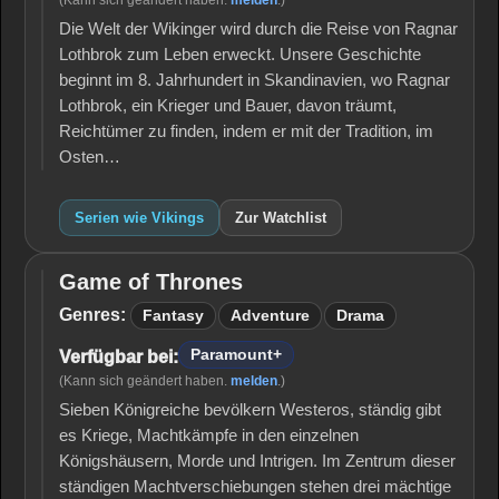
(Kann sich geändert haben.
melden
.)
Die Welt der Wikinger wird durch die Reise von Ragnar
Lothbrok zum Leben erweckt. Unsere Geschichte
beginnt im 8. Jahrhundert in Skandinavien, wo Ragnar
Lothbrok, ein Krieger und Bauer, davon träumt,
Reichtümer zu finden, indem er mit der Tradition, im
Osten…
Serien wie Vikings
Zur Watchlist
Game of Thrones
Game
of
Genres:
Fantasy
Adventure
Drama
Thrones
Paramount+
Verfügbar bei:
(Kann sich geändert haben.
melden
.)
Sieben Königreiche bevölkern Westeros, ständig gibt
es Kriege, Machtkämpfe in den einzelnen
Königshäusern, Morde und Intrigen. Im Zentrum dieser
ständigen Machtverschiebungen stehen drei mächtige