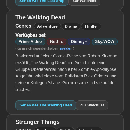
Serien wie The Last Ship
Zur Watchlist
The Walking Dead
The
Walking
Genres:
Adventure
Drama
Thriller
Dead
Verfügbar bei:
Prime Video
Netflix
Disney+
Sky/WOW
(Kann sich geändert haben.
melden
.)
Basierend auf einer Comic-Reihe von Robert Kirkman
erzählt „The Walking Dead“ die Geschichte einer
Gruppe Überlebender nach einer Zombie-Apokalypse.
Angeführt wird diese vom Polizisten Rick Grimes und
seinem Kollegen Shane. Gemeinsam sind sie auf der
Suche…
Serien wie The Walking Dead
Zur Watchlist
Stranger Things
Stranger
Things