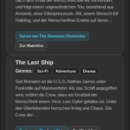
nach dem Ende der Menschheit wie wir sie kennen,
und folgt einem ungewöhnlichen Trio, bestehend aus
Amberle, einer Elfenprinzessin, Wil, einem Mensch-Elf
Halbling, und der Menschenfrau Eretria auf deren…
Serien wie The Shannara Chronicles
Zur Watchlist
The Last Ship
The
Last
Genres:
Sci-Fi
Adventure
Drama
Ship
Seit Monaten ist die U.S.S. Nathan James unter
Funkstille auf Manöverfahrt. Als das Schiff angegriffen
wird, erfährt die Crew, dass ein Großteil der
Menschheit einem Virus zum Opfer gefallen ist. Unter
den Überlebenden herrschen Krieg und Chaos. Die
Crew der…