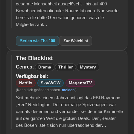
gesamte Menschheit ausgelöscht - bis auf 400
Bewohner internationaler Raumstationen. Nun wurde
bereits die dritte Generation geboren, was die
Mitgliederzahl…
Serien wie The 100
Zur Watchlist
The Blacklist
The
Blacklist
Genres:
Drama
Thriller
Mystery
Verfügbar bei:
Netflix
Sky/WOW
MagentaTV
(Kann sich geändert haben.
melden
.)
Seit mehr als einem Jahrzehnt jagt das FBI Raymond
„Red“ Reddington. Der ehemalige Spitzenagent war
damals desertiert und verhandelt seitdem für Kriminelle
auf der ganzen Welt die großen Deals. Der „Berater
des Bösen“ stellt sich nun überraschend der…