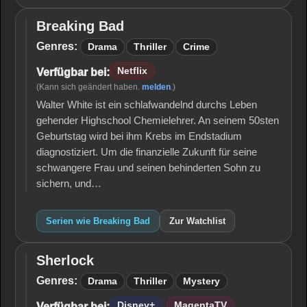
Breaking Bad
Breaking
Bad
Genres:
Drama
Thriller
Crime
Netflix
Verfügbar bei:
(Kann sich geändert haben.
melden
.)
Walter White ist ein schlafwandelnd durchs Leben
gehender Highschool Chemielehrer. An seinem 50sten
Geburtstag wird bei ihm Krebs im Endstadium
diagnostiziert. Um die finanzielle Zukunft für seine
schwangere Frau und seinen behinderten Sohn zu
sichern, und…
Serien wie Breaking Bad
Zur Watchlist
Sherlock
Sherlock
Genres:
Drama
Thriller
Mystery
Disney+
MagentaTV
Verfügbar bei: