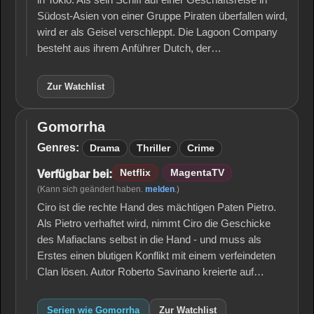
in Tokio. Als sein Schiff auf einer Geschäftsreise in
Südost-Asien von einer Gruppe Piraten überfallen wird,
wird er als Geisel verschleppt. Die Lagoon Company
besteht aus ihrem Anführer Dutch, der…
Zur Watchlist
Gomorrha
Gomorrha
Genres:
Drama
Thriller
Crime
Netflix
MagentaTV
Verfügbar bei:
(Kann sich geändert haben.
melden
.)
Ciro ist die rechte Hand des mächtigen Paten Pietro.
Als Pietro verhaftet wird, nimmt Ciro die Geschicke
des Mafiaclans selbst in die Hand - und muss als
Erstes einen blutigen Konflikt mit einem verfeindeten
Clan lösen. Autor Roberto Savinano kreierte auf…
Serien wie Gomorrha
Zur Watchlist