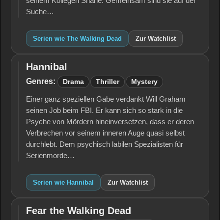
seinem Kollegen Shane. Gemeinsam sind sie auf der
Suche…
Serien wie The Walking Dead
Zur Watchlist
Hannibal
Hannibal
Genres:
Drama
Thriller
Mystery
Einer ganz speziellen Gabe verdankt Will Graham
seinen Job beim FBI. Er kann sich so stark in die
Psyche von Mördern hineinversetzen, dass er deren
Verbrechen vor seinem inneren Auge quasi selbst
durchlebt. Dem psychisch labilen Spezialisten für
Serienmorde…
Serien wie Hannibal
Zur Watchlist
Fear the Walking Dead
Fear