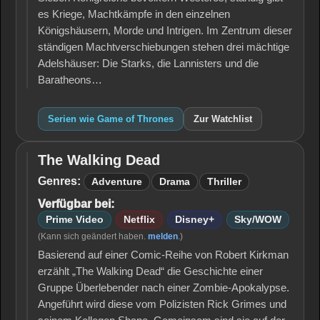
es Kriege, Machtkämpfe in den einzelnen
Königshäusern, Morde und Intrigen. Im Zentrum dieser
ständigen Machtverschiebungen stehen drei mächtige
Adelshäuser: Die Starks, die Lannisters und die
Baratheons…
Serien wie Game of Thrones
Zur Watchlist
The Walking Dead
The
Walking
Genres:
Adventure
Drama
Thriller
Dead
Verfügbar bei:
Prime Video
Netflix
Disney+
Sky/WOW
(Kann sich geändert haben.
melden
.)
Basierend auf einer Comic-Reihe von Robert Kirkman
erzählt „The Walking Dead“ die Geschichte einer
Gruppe Überlebender nach einer Zombie-Apokalypse.
Angeführt wird diese vom Polizisten Rick Grimes und