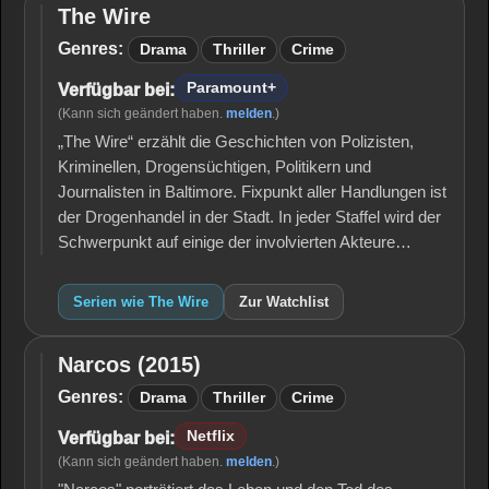
The Wire
The
Wire
Genres:
Drama
Thriller
Crime
Paramount+
Verfügbar bei:
(Kann sich geändert haben.
melden
.)
„The Wire“ erzählt die Geschichten von Polizisten,
Kriminellen, Drogensüchtigen, Politikern und
Journalisten in Baltimore. Fixpunkt aller Handlungen ist
der Drogenhandel in der Stadt. In jeder Staffel wird der
Schwerpunkt auf einige der involvierten Akteure…
Serien wie The Wire
Zur Watchlist
Narcos (2015)
Narcos
(2015)
Genres:
Drama
Thriller
Crime
Netflix
Verfügbar bei:
(Kann sich geändert haben.
melden
.)