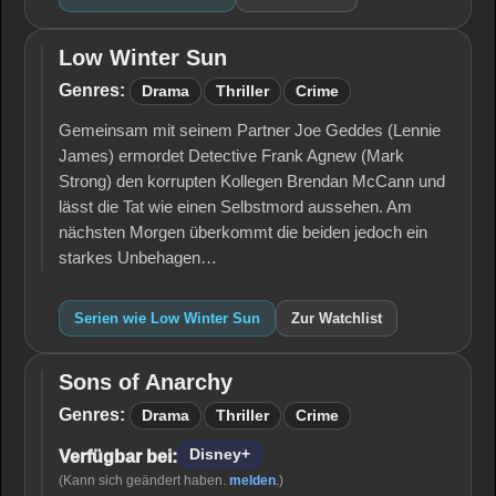
Low Winter Sun
Low
Winter
Genres:
Drama
Thriller
Crime
Sun
Gemeinsam mit seinem Partner Joe Geddes (Lennie
James) ermordet Detective Frank Agnew (Mark
Strong) den korrupten Kollegen Brendan McCann und
lässt die Tat wie einen Selbstmord aussehen. Am
nächsten Morgen überkommt die beiden jedoch ein
starkes Unbehagen…
Serien wie Low Winter Sun
Zur Watchlist
Sons of Anarchy
Sons of
Anarchy
Genres:
Drama
Thriller
Crime
Disney+
Verfügbar bei:
(Kann sich geändert haben.
melden
.)