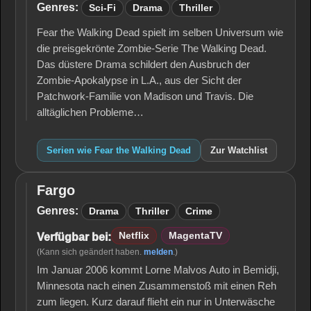
the
Genres:
Sci-Fi
Drama
Thriller
Walking
Dead
Fear the Walking Dead spielt im selben Universum wie
die preisgekrönte Zombie-Serie The Walking Dead.
Das düstere Drama schildert den Ausbruch der
Zombie-Apokalypse in L.A., aus der Sicht der
Patchwork-Familie von Madison und Travis. Die
alltäglichen Probleme…
Serien wie Fear the Walking Dead
Zur Watchlist
Fargo
Fargo
Genres:
Drama
Thriller
Crime
Netflix
MagentaTV
Verfügbar bei:
(Kann sich geändert haben.
melden
.)
Im Januar 2006 kommt Lorne Malvos Auto in Bemidji,
Minnesota nach einen Zusammenstoß mit einen Reh
zum liegen. Kurz darauf flieht ein nur in Unterwäsche