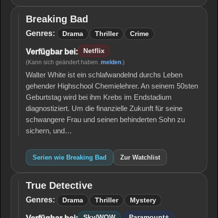
Breaking Bad
Breaking
Bad
Genres:
Drama
Thriller
Crime
Netflix
Verfügbar bei:
(Kann sich geändert haben.
melden
.)
Walter White ist ein schlafwandelnd durchs Leben
gehender Highschool Chemielehrer. An seinem 50sten
Geburtstag wird bei ihm Krebs im Endstadium
diagnostiziert. Um die finanzielle Zukunft für seine
schwangere Frau und seinen behinderten Sohn zu
sichern, und…
Serien wie Breaking Bad
Zur Watchlist
True Detective
True
Detective
Genres:
Drama
Thriller
Mystery
Sky/WOW
Paramount+