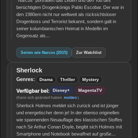
"Narcos" porträtiert das Leben und den Tod des
berüchtigten Drogenkönigs Pablo Escobar. Der war in
den 1980ern nicht nur weltweit als rücksichtsloser
Drogenboss und Terrorist bekannt, sondern galt in
seiner kolumbianischen Heimat in Medellin im
Gegensatz als…
Serien wie Narcos (2015)
Zur Watchlist
Sherlock
Sherlock
Genres:
Drama
Thriller
Mystery
Disney+
MagentaTV
Verfügbar bei:
(Kann sich geändert haben.
melden
.)
Sherlock Holmes meldet sich zurück und ist jünger
und energetischer denn je! In der ebenso originellen
wie spannenden Neuauflage des klassischen Stoffes
nach Sir Arthur Conan Doyle, begibt sich Holmes mit
Smartphone und Notebook bewaffnet auf große…