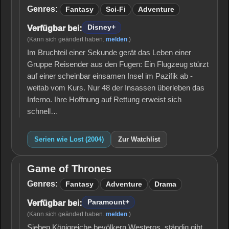
(2004)
Genres:
Fantasy
Sci-Fi
Adventure
Disney+
Verfügbar bei:
(Kann sich geändert haben.
melden
.)
Im Bruchteil einer Sekunde gerät das Leben einer
Gruppe Reisender aus den Fugen: Ein Flugzeug stürzt
auf einer scheinbar einsamen Insel im Pazifik ab -
weitab vom Kurs. Nur 48 der Insassen überleben das
Inferno. Ihre Hoffnung auf Rettung erweist sich
schnell…
Serien wie Lost (2004)
Zur Watchlist
Game of Thrones
Game
of
Genres:
Fantasy
Adventure
Drama
Thrones
Paramount+
Verfügbar bei:
(Kann sich geändert haben.
melden
.)
Sieben Königreiche bevölkern Westeros, ständig gibt