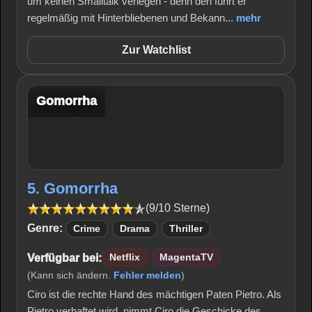
um keinen Smalltalk verlegen - denn den führt er
regelmäßig mit Hinterbliebenen und Bekann...
mehr
Zur Watchlist
Gomorrha
5. Gomorrha
(9/10 Sterne)
Genre:
Crime
Drama
Thriller
Verfügbar bei:
Netflix
MagentaTV
(Kann sich ändern.
Fehler melden
)
Ciro ist die rechte Hand des mächtigen Paten Pietro. Als
Pietro verhaftet wird, nimmt Ciro die Geschicke des