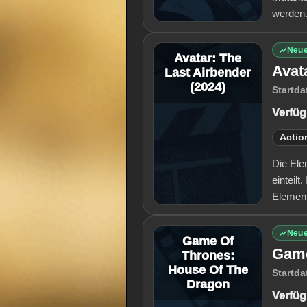
werden.
Neue
Avatar: The
Avat
Last Airbender
(2024)
Startda
Verfüg
Actio
Die Ele
einteil
Element
Neue
Game Of
Game
Thrones:
House Of The
Startda
Dragon
Verfüg