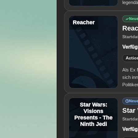
legendä
Neue
Reacher
Reac
Startda
Verfüg
Actio
Als Ex 
sich in
Politik
Neue
Star Wars:
Star
Visions
Presents - The
Startda
Ninth Jedi
Verfüg