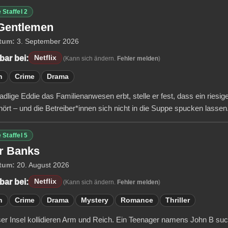
 Staffel 2
Gentlemen
tum:
3. September 2026
bar bei:
Netflix
(Kann sich ändern.
Fehler melden
)
n
Crime
Drama
 adlige Eddie das Familienanwesen erbt, stelle er fest, dass ein ries
ört – und die Betreiber*innen sich nicht in die Suppe spucken lassen
 Staffel 5
r Banks
tum:
20. August 2026
bar bei:
Netflix
(Kann sich ändern.
Fehler melden
)
n
Crime
Drama
Mystery
Romance
Thriller
ser Insel kollidieren Arm und Reich. Ein Teenager namens John B su