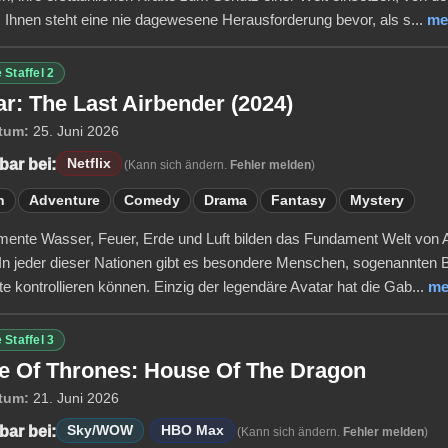
 Ihnen steht eine nie dagewesene Herausforderung bevor, als s...
me
 Staffel 2
ar: The Last Airbender (2024)
tum:
25. Juni 2026
bar bei:
Netflix
(Kann sich ändern.
Fehler melden
)
n
Adventure
Comedy
Drama
Fantasy
Mystery
mente Wasser, Feuer, Erde und Luft bilden das Fundament Welt von Ava
t. In jeder dieser Nationen gibt es besondere Menschen, sogenannten B
e kontrollieren können. Einzig der legendäre Avatar hat die Gab...
me
 Staffel 3
 Of Thrones: House Of The Dragon
tum:
21. Juni 2026
bar bei:
Sky/WOW
HBO Max
(Kann sich ändern.
Fehler melden
)