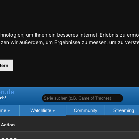
nologien, um Ihnen ein besseres Internet-Erlebnis zu ermö
utzen wir außerdem, um Ergebnisse zu messen, um zu ver
dern
n.de
Serie suchen (z.B. Game of Thrones)
ich!
lme
Watchliste
Community
Streaming
Action