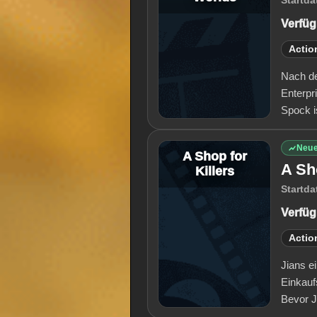
Startda
Verfüg
Actio
Nach de
Enterpr
Spock i
Neue
A Shop for
A Sho
Killers
Startda
Verfüg
Actio
Jians e
Einkauf
Bevor J