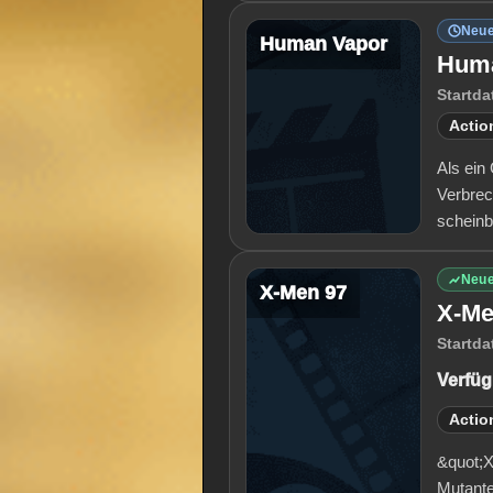
Neue
Human Vapor
Hum
Startda
Actio
Als ein
Verbrec
scheinb
Neue
X-Men 97
X-Me
Startda
Verfüg
Actio
&quot;X
Mutante