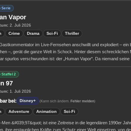
 Serie
an Vapor
tum:
2. Juli 2026
n
Crime
Drama
Sci-Fi
Thriller
 Gastkommentator im Live-Fernsehen anschwillt und explodiert – ein b
hen –, gerät die ganze Welt in Schock. Hinter diesem schrecklichen 
ar spurlos verschwunden ist: der „Human Vapor“. Da niemand seine 
 Staffel 2
n 97
tum:
1. Juli 2026
bar bei:
Disney+
(Kann sich ändern.
Fehler melden
)
n
Adventure
Animation
Sci-Fi
-Men &#039;97&quot; ist eine Zeitreise in die legendären 1990er Jahr
n, ihre erstaunlichen Kräfte zum Schutz einer Welt einsetzen, von de