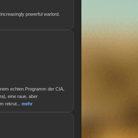
 increasingly powerful warlord.
 einem echten Programm der CIA,
), eine raue, aber
m rekrut...
mehr