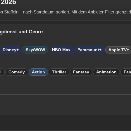
 2026
Staffeln – nach Startdatum sortiert. Mit dem Anbieter-Filter grenzt du
ngdienst und Genre:
Disney+
Sky/WOW
HBO Max
Paramount+
Apple TV+
i
Comedy
Action
Thriller
Fantasy
Animation
Fam