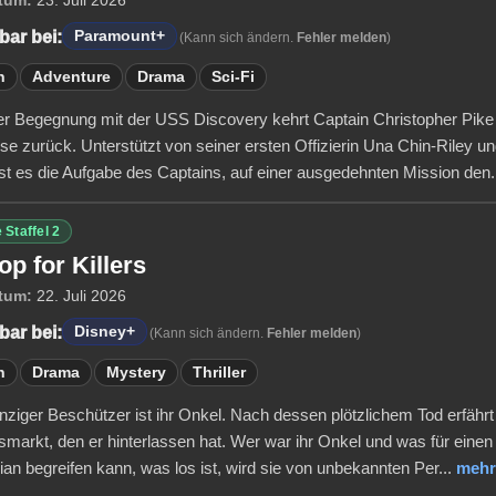
tum:
23. Juli 2026
bar bei:
Paramount+
(Kann sich ändern.
Fehler melden
)
n
Adventure
Drama
Sci-Fi
r Begegnung mit der USS Discovery kehrt Captain Christopher Pike
ise zurück. Unterstützt von seiner ersten Offizierin Una Chin-Riley 
st es die Aufgabe des Captains, auf einer ausgedehnten Mission den.
 Staffel 2
p for Killers
tum:
22. Juli 2026
bar bei:
Disney+
(Kann sich ändern.
Fehler melden
)
n
Drama
Mystery
Thriller
inziger Beschützer ist ihr Onkel. Nach dessen plötzlichem Tod erfähr
smarkt, den er hinterlassen hat. Wer war ihr Onkel und was für einen
ian begreifen kann, was los ist, wird sie von unbekannten Per...
mehr