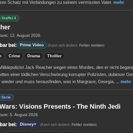
ren Schatz mit Verbindungen zu seinem vermissten Vater.
mehr
 Staffel 4
her
tum:
12. August 2026
bar bei:
Prime Video
(Kann sich ändern.
Fehler melden
)
n
Crime
Drama
Thriller
Militärpolizist Jack Reacher wegen eines Mordes, den er nicht begangen
mitten einer tödlichen Verschwörung korrupter Polizisten, dubioser Ges
er wieder und muss herausfinden, was in Margrave, Georgia, ...
mehr
 Serie
 Wars: Visions Presents - The Ninth Jedi
tum:
5. August 2026
bar bei:
Disney+
(Kann sich ändern.
Fehler melden
)