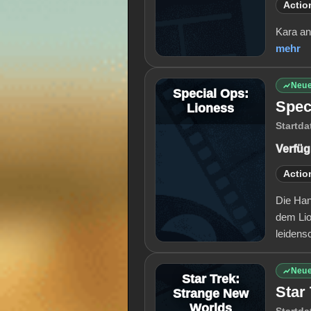
Actio
Kara and
mehr
Neue
Special Ops:
Spec
Lioness
Startda
Verfüg
Actio
Die Han
dem Lio
leidens
Neue
Star Trek:
Star
Strange New
Worlds