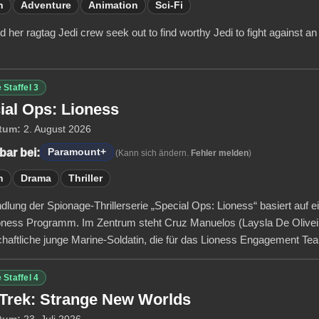
n
Adventure
Animation
Sci-Fi
 her ragtag Jedi crew seek out to find worthy Jedi to fight against an
 Staffel 3
ial Ops: Lioness
tum:
2. August 2026
bar bei:
Paramount+
(Kann sich ändern.
Fehler melden
)
n
Drama
Thriller
dlung der Spionage-Thrillerserie „Special Ops: Lioness“ basiert auf
ness Programm. Im Zentrum steht Cruz Manuelos (Laysla De Oliveira
chaftliche junge Marine-Soldatin, die für das Lioness Engagement Tea
 Staffel 4
 Trek: Strange New Worlds